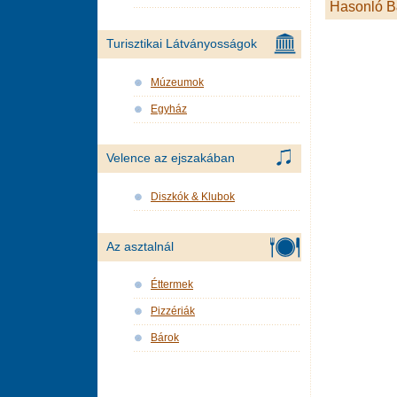
Hasonló 
Turisztikai Látványosságok
Múzeumok
Egyház
Velence az ejszakában
Diszkók & Klubok
Az asztalnál
Éttermek
Pizzériák
Bárok