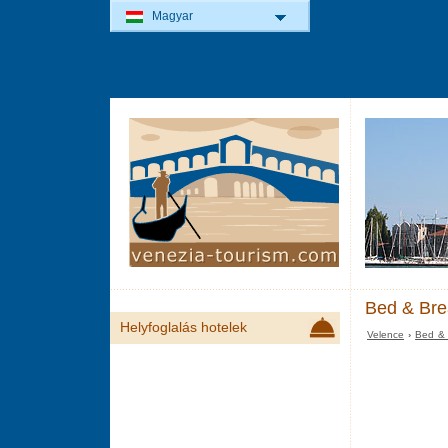
Magyar
Bed & Bre
Helyfoglalás hotelek
Velence
›
Bed & 