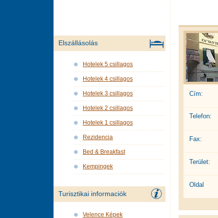
Elszállásolás
Hotelek 5 csillagos
Hotelek 4 csillagos
Cím:
Hotelek 3 csillagos
Hotelek 2 csillagos
Telefon:
Hotelek 1 csillagos
Rezidencia
Fax:
Bed & Breakfast
Terület:
Kempingek
Oldal
Turisztikai informaciók
Velence Képek