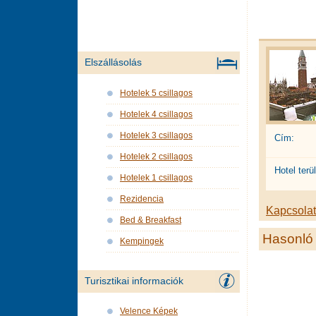
Elszállásolás
Hotelek 5 csillagos
Hotelek 4 csillagos
Hotelek 3 csillagos
Cím:
Hotelek 2 csillagos
Hotel terül
Hotelek 1 csillagos
Rezidencia
Kapcsolat 
Bed & Breakfast
Hasonló 
Kempingek
Turisztikai informaciók
Velence Képek