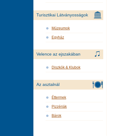
Turisztikai Látványosságok
Múzeumok
Egyház
Velence az ejszakában
Diszkók & Klubok
Az asztalnál
Éttermek
Pizzériák
Bárok