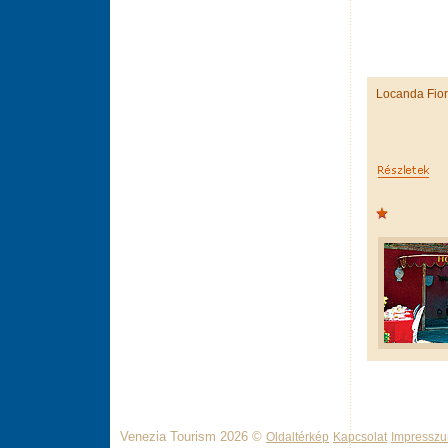
Locanda Fior
Venezia Tourism 2026 ©
Oldaltérkép
Kapcsolat
Impressz