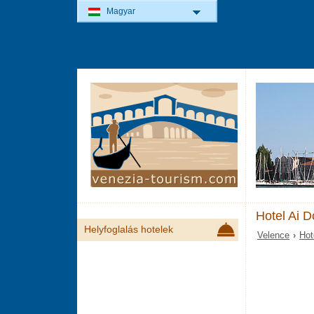
Magyar
Hotel Ai D
Helyfoglalás hotelek
Velence
›
Hot