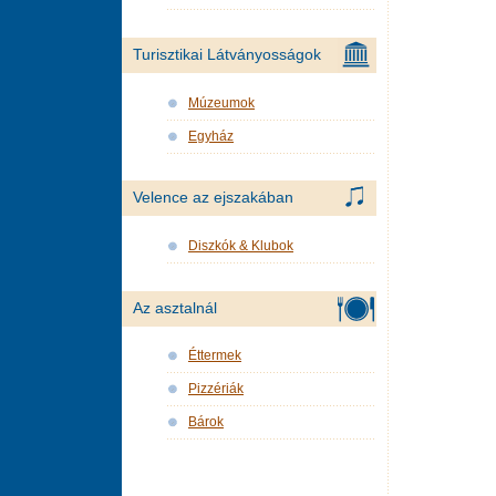
Turisztikai Látványosságok
Múzeumok
Egyház
Velence az ejszakában
Diszkók & Klubok
Az asztalnál
Éttermek
Pizzériák
Bárok