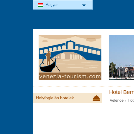
Magyar
Hotel Ber
Helyfoglalás hotelek
Velence
›
Hot