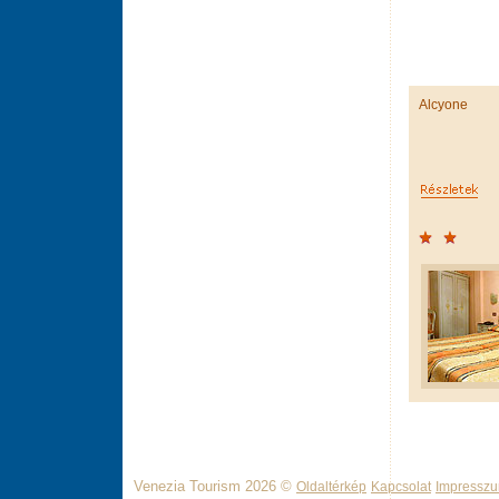
Alcyone
Venezia Tourism 2026 ©
Oldaltérkép
Kapcsolat
Impressz