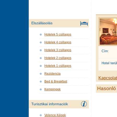
Elszállásolás
Hotelek 5 csillagos
Hotelek 4 csillagos
Hotelek 3 csillagos
Cím:
Hotelek 2 csillagos
Hotel terül
Hotelek 1 csillagos
Rezidencia
Kapcsolat 
Bed & Breakfast
Hasonló 
Kempingek
Turisztikai informaciók
Velence Képek