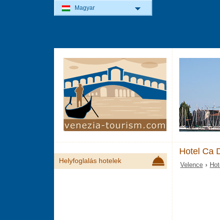
Magyar
Hotel Ca 
Helyfoglalás hotelek
Velence
›
Hot