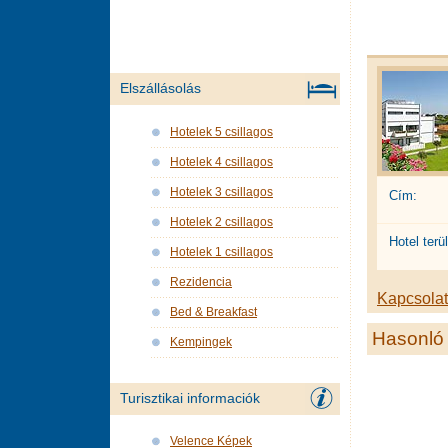
Elszállásolás
Hotelek 5 csillagos
Hotelek 4 csillagos
Hotelek 3 csillagos
Cím:
Hotelek 2 csillagos
Hotel terül
Hotelek 1 csillagos
Rezidencia
Kapcsolat 
Bed & Breakfast
Hasonló 
Kempingek
Turisztikai informaciók
Velence Képek