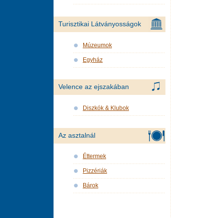
Turisztikai Látványosságok
Múzeumok
Egyház
Velence az ejszakában
Diszkók & Klubok
Az asztalnál
Éttermek
Pizzériák
Bárok