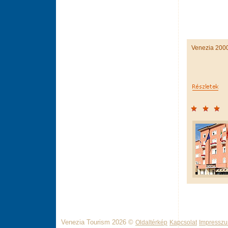
Venezia 200
Venezia Tourism 2026 ©
Oldaltérkép
Kapcsolat
Impressz