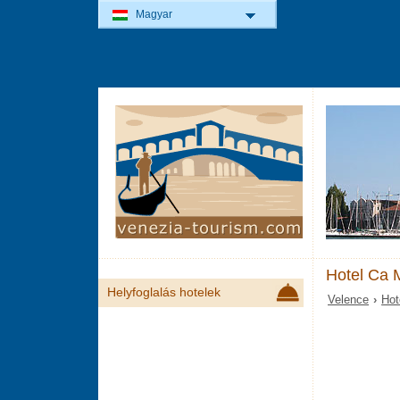
Magyar
Hotel Ca 
Helyfoglalás hotelek
Velence
›
Hot