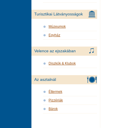
Turisztikai Látványosságok
Múzeumok
Egyház
Velence az ejszakában
Diszkók & Klubok
Az asztalnál
Éttermek
Pizzériák
Bárok