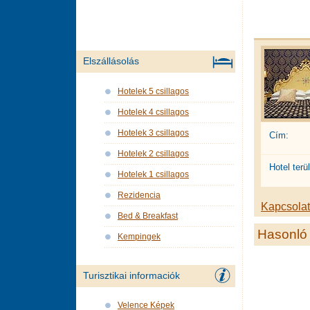
Elszállásolás
Hotelek 5 csillagos
Hotelek 4 csillagos
Hotelek 3 csillagos
Cím:
Hotelek 2 csillagos
Hotel terül
Hotelek 1 csillagos
Rezidencia
Kapcsolat 
Bed & Breakfast
Hasonló 
Kempingek
Turisztikai informaciók
Velence Képek