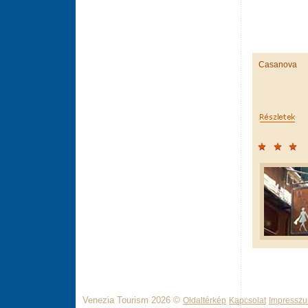
Casanova
Venezia Tourism 2026 ©
Oldaltérkép
Kapcsolat
Impressz