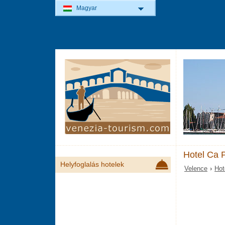
Magyar
Hotel Ca 
Helyfoglalás hotelek
Velence
›
Hot