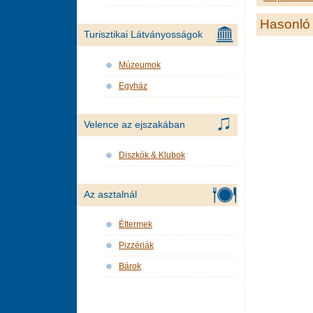
Hasonló 
Turisztikai Látványosságok
Múzeumok
Egyház
Velence az ejszakában
Diszkók & Klubok
Az asztalnál
Éttermek
Pizzériák
Bárok