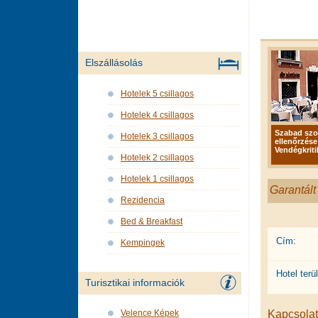
Elszállásolás
Hotelek 5 csillagos
Hotelek 4 csillagos
Szabad sz
Hotelek 3 csillagos
ellenőrzése
Vendégkriti
Hotelek 2 csillagos
Hotelek 1 csillagos
Garantált
Rezidencia
Bed & Breakfast
Cím:
Kempingek
Hotel terül
Turisztikai informaciók
Kapcsolat 
Velence Képek