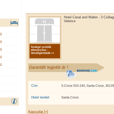
Hotel Canal and Walter - 3 Csilla
Velence
os
os
Szabad szobák
os
ellenőrzése -
Vendégkritikák ›››
os
os
Garantált legjobb ár !
Cím:
S.Croce 553-240, Santa Croce, 30135
Hotel terület:
Santa Croce
Kapcsolat [+]