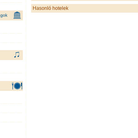
Hasonló hotelek
ágok