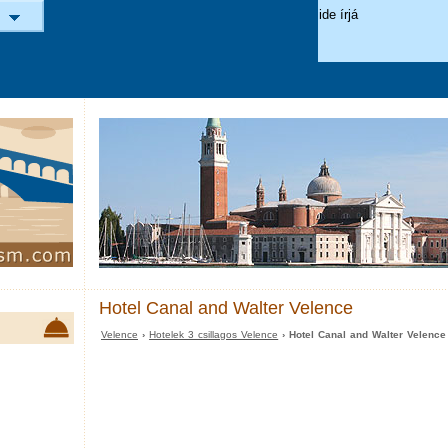
Hotel Canal and Walter Velence
Velence
›
Hotelek 3 csillagos Velence
› Hotel Canal and Walter Velence