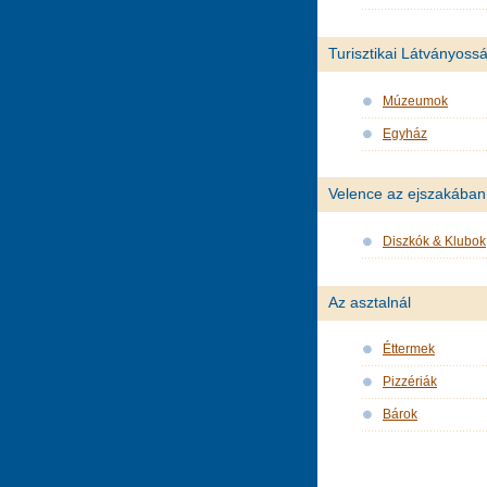
Turisztikai Látványoss
Múzeumok
Egyház
Velence az ejszakában
Diszkók & Klubok
Az asztalnál
Éttermek
Pizzériák
Bárok