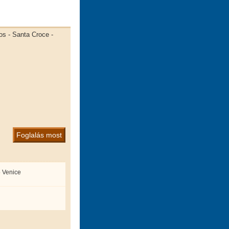
gos - Santa Croce -
Foglalás most
 Venice