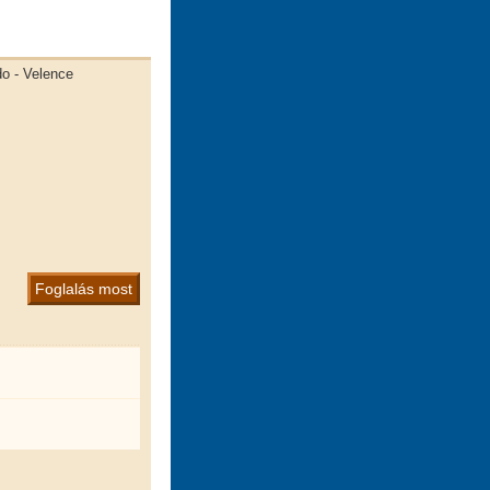
do - Velence
Foglalás most