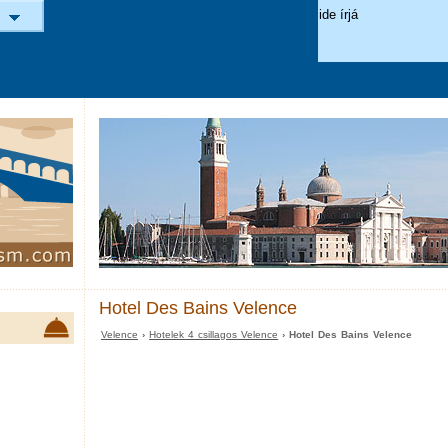
Hotel Des Bains Velence
Velence
›
Hotelek 4 csillagos Velence
› Hotel Des Bains Velence