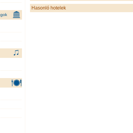
Hasonló hotelek
ágok