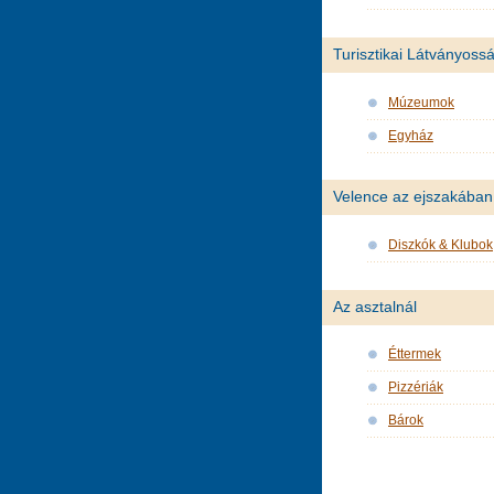
Turisztikai Látványoss
Múzeumok
Egyház
Velence az ejszakában
Diszkók & Klubok
Az asztalnál
Éttermek
Pizzériák
Bárok