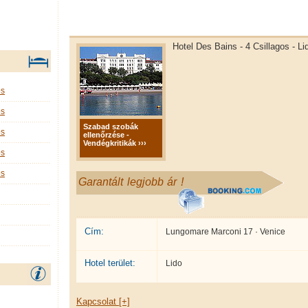
Hotel Des Bains - 4 Csillagos - Li
os
os
Szabad szobák
os
ellenőrzése -
Vendégkritikák ›››
os
os
Garantált legjobb ár !
Cím:
Lungomare Marconi 17 · Venice
Hotel terület:
Lido
Kapcsolat [+]