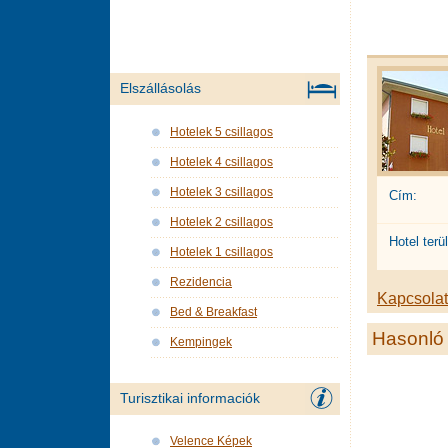
Elszállásolás
Hotelek 5 csillagos
Hotelek 4 csillagos
Hotelek 3 csillagos
Cím:
Hotelek 2 csillagos
Hotel terül
Hotelek 1 csillagos
Rezidencia
Kapcsolat 
Bed & Breakfast
Hasonló 
Kempingek
Turisztikai informaciók
Velence Képek