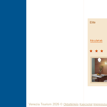
Elite
Venezia Tourism 2026 ©
Oldaltérkép
Kapcsolat
Impressz