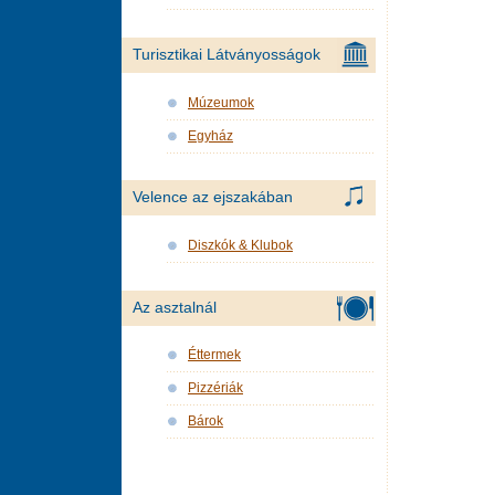
Turisztikai Látványosságok
Múzeumok
Egyház
Velence az ejszakában
Diszkók & Klubok
Az asztalnál
Éttermek
Pizzériák
Bárok