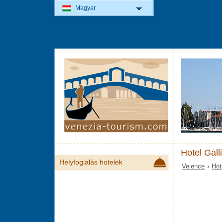
Magyar
Hotel Gall
Helyfoglalás hotelek
Velence
›
Hot