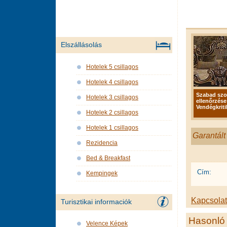
Elszállásolás
Hotelek 5 csillagos
Hotelek 4 csillagos
Szabad sz
Hotelek 3 csillagos
ellenőrzése
Vendégkriti
Hotelek 2 csillagos
Hotelek 1 csillagos
Garantált
Rezidencia
Bed & Breakfast
Cím:
Kempingek
Kapcsolat 
Turisztikai informaciók
Hasonló 
Velence Képek