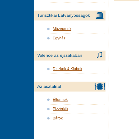
Turisztikai Látványosságok
Múzeumok
Egyház
Velence az ejszakában
Diszkók & Klubok
Az asztalnál
Éttermek
Pizzériák
Bárok