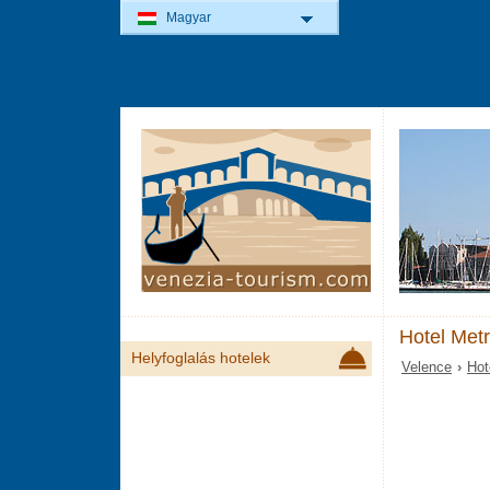
Magyar
Hotel Met
Helyfoglalás hotelek
Velence
›
Hot