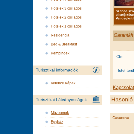
Hotelek 3 csillagos
Szabad sz
ellenőrzése
Hotelek 2 csillagos
Vendégkriti
Hotelek 1 csillagos
Garantált
Rezidencia
Bed & Breakfast
Kempingek
Cím:
Turisztikai informaciók
Hotel terül
Velence Képek
Kapcsolat 
Hasonló 
Turisztikai Látványosságok
Múzeumok
Casanova
Egyház