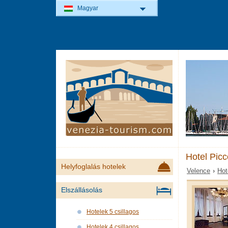
Magyar
Hotel Pic
Helyfoglalás hotelek
Velence
›
Hot
Elszállásolás
Hotelek 5 csillagos
Hotelek 4 csillagos