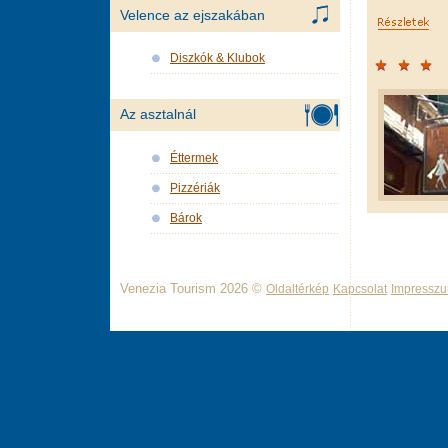
Velence az ejszakában
Diszkók & Klubok
Az asztalnál
Éttermek
Pizzériák
Bárok
Venezia Tourism 2026 ©
Oldaltérkép
Kapcsolat
Impressz