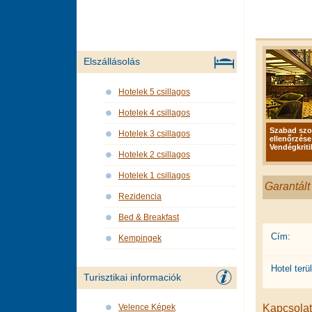
Elszállásolás
Hotelek 5 csillagos
Hotelek 4 csillagos
Szabad sz
Hotelek 3 csillagos
ellenőrzése
Vendégkriti
Hotelek 2 csillagos
Hotelek 1 csillagos
Garantált
Rezidencia
Bed & Breakfast
Cím:
Kempingek
Hotel terül
Turisztikai informaciók
Kapcsolat 
Velence Képek