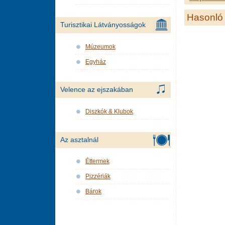
Hasonló 
Turisztikai Látványosságok
Múzeumok
Egyház
Velence az ejszakában
Diszkók & Klubok
Az asztalnál
Éttermek
Pizzériák
Bárok