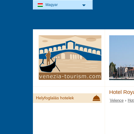
Magyar
Hotel Roy
Helyfoglalás hotelek
Velence
›
Hot