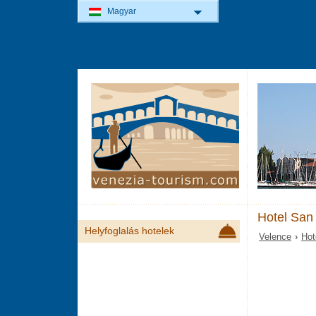
Magyar
Hotel San
Helyfoglalás hotelek
Velence
›
Hot