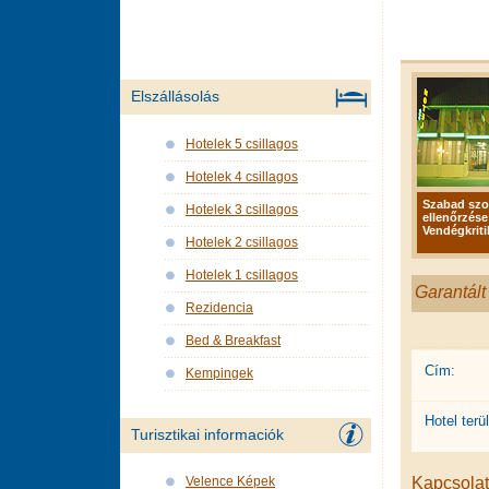
Elszállásolás
Hotelek 5 csillagos
Hotelek 4 csillagos
Szabad sz
Hotelek 3 csillagos
ellenőrzése
Vendégkriti
Hotelek 2 csillagos
Hotelek 1 csillagos
Garantált
Rezidencia
Bed & Breakfast
Cím:
Kempingek
Hotel terül
Turisztikai informaciók
Kapcsolat 
Velence Képek