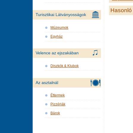
Hasonló 
Turisztikai Látványosságok
Múzeumok
Egyház
Velence az ejszakában
Diszkók & Klubok
Az asztalnál
Éttermek
Pizzériák
Bárok