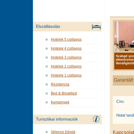
Elszállásolás
Hotelek 5 csillagos
Hotelek 4 csillagos
Szabad sz
Hotelek 3 csillagos
ellenőrzése
Vendégkriti
Hotelek 2 csillagos
Hotelek 1 csillagos
Garantált
Rezidencia
Bed & Breakfast
Cím:
Kempingek
Hotel terül
Turisztikai informaciók
Kapcsolat 
Velence Képek