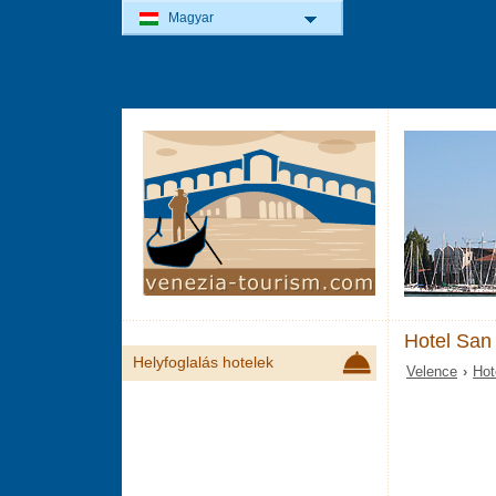
Magyar
Hotel San
Helyfoglalás hotelek
Velence
›
Hot