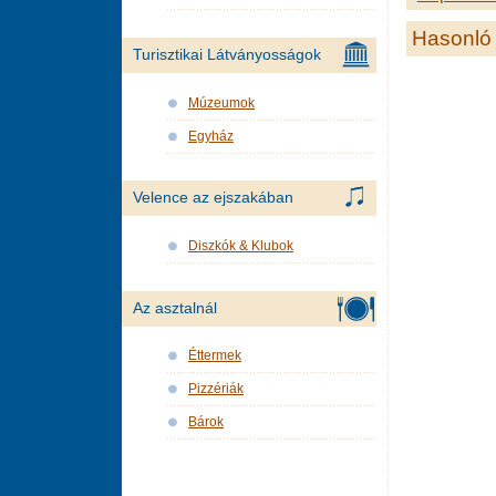
Hasonló 
Turisztikai Látványosságok
Múzeumok
Egyház
Velence az ejszakában
Diszkók & Klubok
Az asztalnál
Éttermek
Pizzériák
Bárok