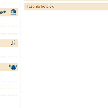
Hasonló hotelek
ágok