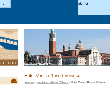
Hotel Venice Resort Velence
Velence
›
Hotelek 4 csillagos Velence
› Hotel Venice Resort Velence