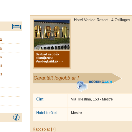
Hotel Venice Resort - 4 Csillagos
os
os
Szabad szobák
os
ellenőrzése -
Vendégkritikák ›››
os
os
Garantált legjobb ár !
Cím:
Via Triestina, 153 - Mestre
Hotel terület:
Mestre
Kapcsolat [+]