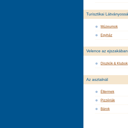
Turisztikai Látványoss
Múzeumok
Egyház
Velence az ejszakában
Diszkók & Klubok
Az asztalnál
Éttermek
Pizzériák
Bárok