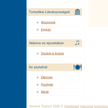
Turisztikai Látványosságok
Múzeumok
Egyház
Velence az ejszakában
Diszkók & Klubok
Az asztalnál
Éttermek
Pizzériák
Bárok
Venezia Tourism 2026 ©
Oldaltérkép
Kapcsolat
Impressz