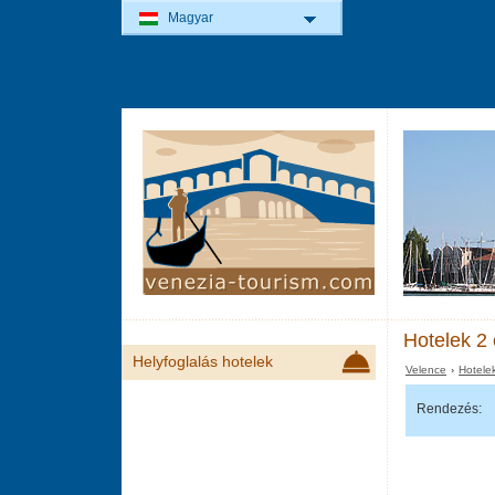
Magyar
Hotelek 2 
Helyfoglalás hotelek
Velence
›
Hotele
Rendezés: