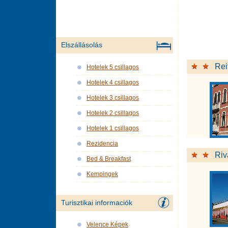
Elszállásolás
Rei
Hotelek 5 csillagos
Hotelek 4 csillagos
Hotelek 3 csillagos
Hotelek 2 csillagos
Hotelek 1 csillagos
Rezidencia
Riv
Bed & Breakfast
Kempingek
Turisztikai informaciók
Velence Képek