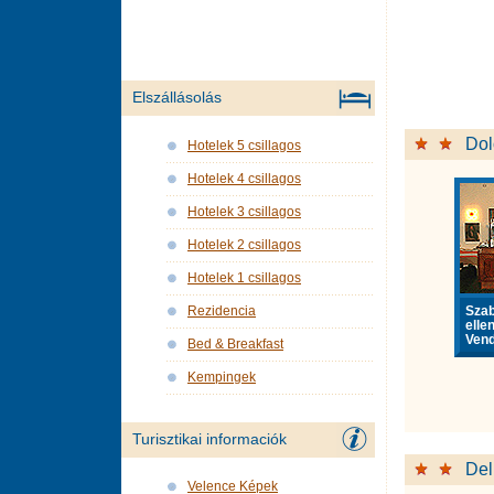
Elszállásolás
Dol
Hotelek 5 csillagos
Hotelek 4 csillagos
Hotelek 3 csillagos
Hotelek 2 csillagos
Hotelek 1 csillagos
Sza
Rezidencia
elle
Vend
Bed & Breakfast
Kempingek
Turisztikai informaciók
Del
Velence Képek