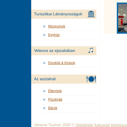
Turisztikai Látványosságok
Múzeumok
Egyház
Velence az ejszakában
Diszkók & Klubok
Az asztalnál
Éttermek
Pizzériák
Bárok
Venezia Tourism 2026 ©
Oldaltérkép
Kapcsolat
Impressz