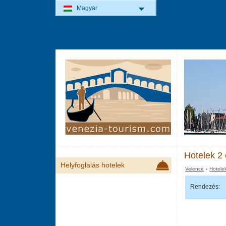
Magyar
Hotelek 2 
Helyfoglalás hotelek
Velence
›
Hotele
Rendezés: