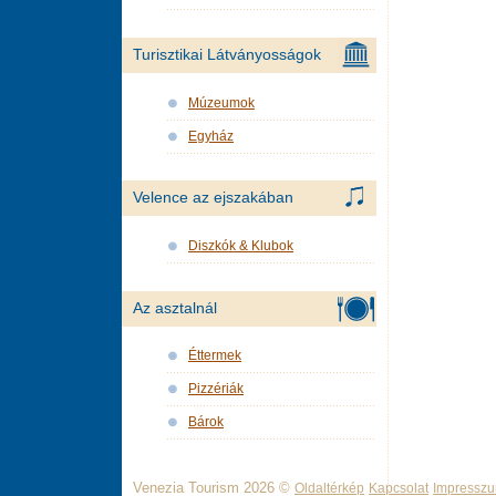
Turisztikai Látványosságok
Múzeumok
Egyház
Velence az ejszakában
Diszkók & Klubok
Az asztalnál
Éttermek
Pizzériák
Bárok
Venezia Tourism 2026 ©
Oldaltérkép
Kapcsolat
Impressz