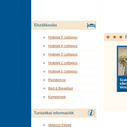
Elszállásolás
Hotelek 5 csillagos
Hotelek 4 csillagos
Hotelek 3 csillagos
Hotelek 2 csillagos
Hotelek 1 csillagos
Sza
Rezidencia
elle
Vend
Bed & Breakfast
Kempingek
Turisztikai informaciók
Velence Képek