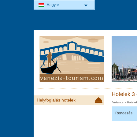
Magyar
Hotelek 3 
Helyfoglalás hotelek
Velence
›
Hotele
Rendezés: