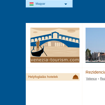
Magyar
Rezidenci
Helyfoglalás hotelek
Velence
›
Rez