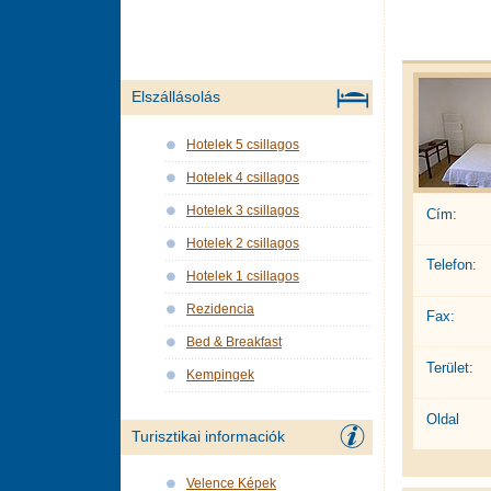
Elszállásolás
Hotelek 5 csillagos
Hotelek 4 csillagos
Hotelek 3 csillagos
Cím:
Hotelek 2 csillagos
Telefon:
Hotelek 1 csillagos
Rezidencia
Fax:
Bed & Breakfast
Terület:
Kempingek
Oldal
Turisztikai informaciók
Velence Képek