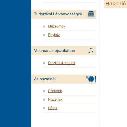
Hasonló 
Turisztikai Látványosságok
Múzeumok
Egyház
Velence az ejszakában
Diszkók & Klubok
Az asztalnál
Éttermek
Pizzériák
Bárok