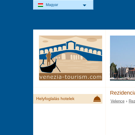
Magyar
Rezidenci
Helyfoglalás hotelek
Velence
›
Rez