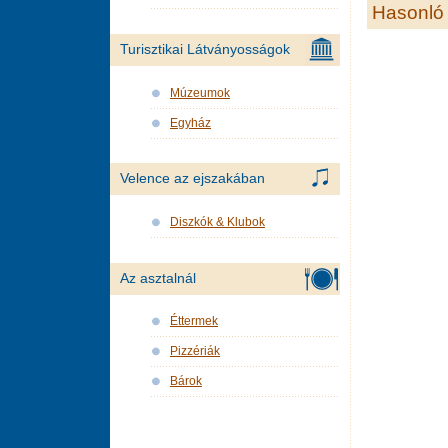
Hasonló 
Turisztikai Látványosságok
Múzeumok
Egyház
Velence az ejszakában
Diszkók & Klubok
Az asztalnál
Éttermek
Pizzériák
Bárok