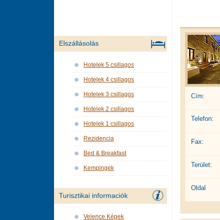
Elszállásolás
Hotelek 5 csillagos
Hotelek 4 csillagos
Hotelek 3 csillagos
Cím:
Hotelek 2 csillagos
Telefon:
Hotelek 1 csillagos
Rezidencia
Fax:
Bed & Breakfast
Terület:
Kempingek
Oldal
Turisztikai informaciók
Velence Képek