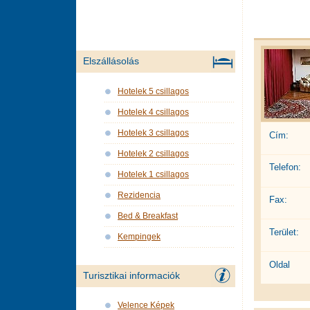
Elszállásolás
Hotelek 5 csillagos
Hotelek 4 csillagos
Hotelek 3 csillagos
Cím:
Hotelek 2 csillagos
Telefon:
Hotelek 1 csillagos
Rezidencia
Fax:
Bed & Breakfast
Terület:
Kempingek
Oldal
Turisztikai informaciók
Velence Képek