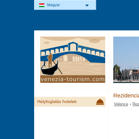
Magyar
Rezidenci
Helyfoglalás hotelek
Velence
›
Rez