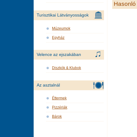
Hasonló 
Turisztikai Látványosságok
Múzeumok
Egyház
Velence az ejszakában
Diszkók & Klubok
Az asztalnál
Éttermek
Pizzériák
Bárok