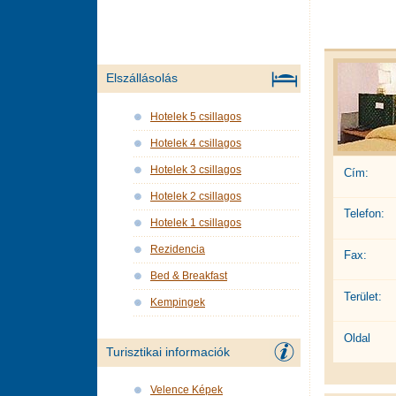
Elszállásolás
Hotelek 5 csillagos
Hotelek 4 csillagos
Hotelek 3 csillagos
Cím:
Hotelek 2 csillagos
Telefon:
Hotelek 1 csillagos
Rezidencia
Fax:
Bed & Breakfast
Terület:
Kempingek
Oldal
Turisztikai informaciók
Velence Képek