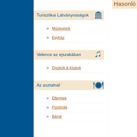
Hasonló 
Turisztikai Látványosságok
Múzeumok
Egyház
Velence az ejszakában
Diszkók & Klubok
Az asztalnál
Éttermek
Pizzériák
Bárok