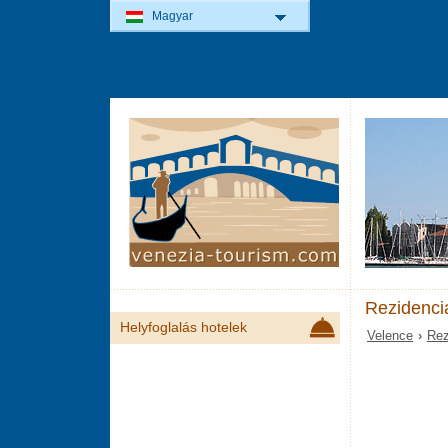
Magyar
Rezidenci
Helyfoglalás hotelek
Velence
›
Rez