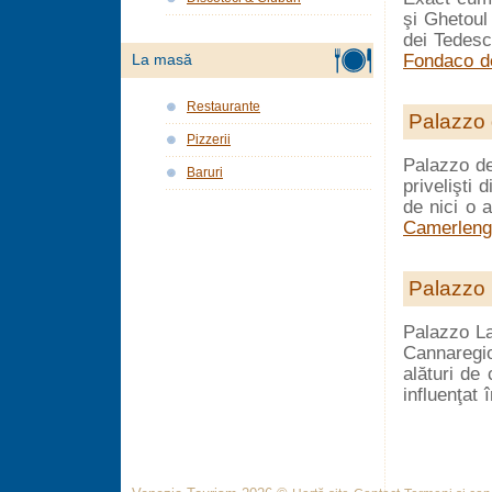
şi Ghetoul
dei Tedesch
Fondaco d
La masă
Restaurante
Palazzo 
Pizzerii
Palazzo de
Baruri
privelişti 
de nici o 
Camerleng
Palazzo 
Palazzo La
Cannaregio
alături de 
influenţat 