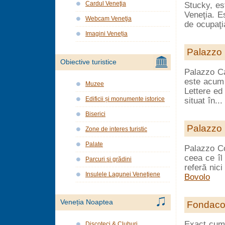
Cardul Veneţia
Stucky, es
Veneţia. E
Webcam Veneţia
de ocupaţi
Imagini Veneția
Palazzo 
Obiective turistice
Palazzo Ca
este acum 
Muzee
Lettere ed
Edificii și monumente istorice
situat în..
Biserici
Palazzo 
Zone de interes turistic
Palate
Palazzo Co
ceea ce îl
Parcuri şi grădini
referă nici
Insulele Lagunei Veneţiene
Bovolo
Veneția Noaptea
Fondaco
Exact cum 
Discoteci & Cluburi