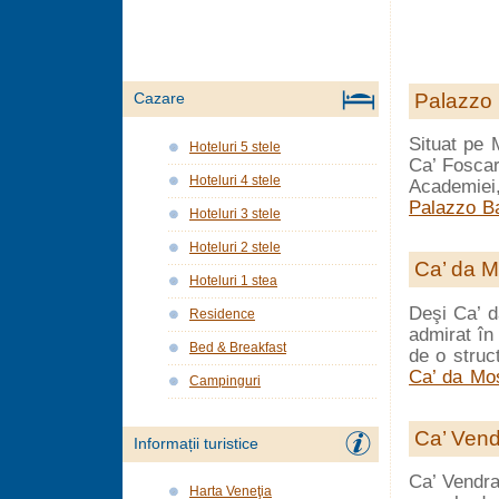
Palazzo 
Cazare
Situat pe 
Hoteluri 5 stele
Ca’ Foscar
Hoteluri 4 stele
Academiei,
Palazzo Ba
Hoteluri 3 stele
Hoteluri 2 stele
Ca’ da M
Hoteluri 1 stea
Deşi Ca’ d
Residence
admirat în 
Bed & Breakfast
de o struc
Ca’ da Mo
Campinguri
Ca’ Vend
Informații turistice
Ca’ Vendra
Harta Veneţia