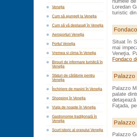
numele de
Loredan Gr
Veneția
turistic di
Cum să ajungeţi la Veneţia
Cum să vă deplasaţi în Veneţia
Fondaco 
Aeroporturi Veneţia
Situat în 
Portul Veneţia
mai impecab
Veneţia. Pa
Vremea şi clima în Veneţia
Fondaco de
Birouri de informare turistică în
Veneţia
Palazzo 
Sfaturi de călătorie pentru
Veneţia
Palazzo Mo
Închiriere de maşini în Veneţia
palate dint
Shopping în Veneţia
detaşează 
Faţada, pe
Viaţa de noapte în Veneţia
Gastronomie tradiţională în
Veneţia
Palazzo 
Scurt istoric al oraşului Veneţia
Palazzo G