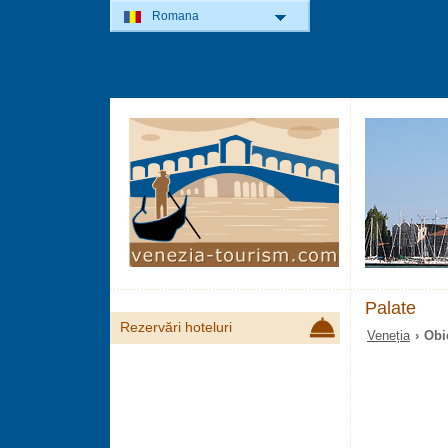
Romana
Palate
Rezervări hoteluri
Veneția
› Obie