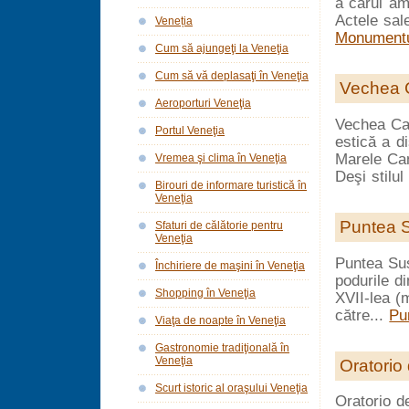
a cărui ami
Actele sale
Veneția
Monumentul
Cum să ajungeţi la Veneţia
Cum să vă deplasaţi în Veneţia
Vechea 
Aeroporturi Veneţia
Vechea Cas
Portul Veneţia
estică a di
Marele Can
Vremea şi clima în Veneţia
Deşi stilul
Birouri de informare turistică în
Veneţia
Puntea S
Sfaturi de călătorie pentru
Veneţia
Puntea Sus
Închiriere de maşini în Veneţia
podurile di
Shopping în Veneţia
XVII-lea (m
către...
Pu
Viaţa de noapte în Veneţia
Gastronomie tradiţională în
Veneţia
Oratorio 
Scurt istoric al oraşului Veneţia
Oratorio de