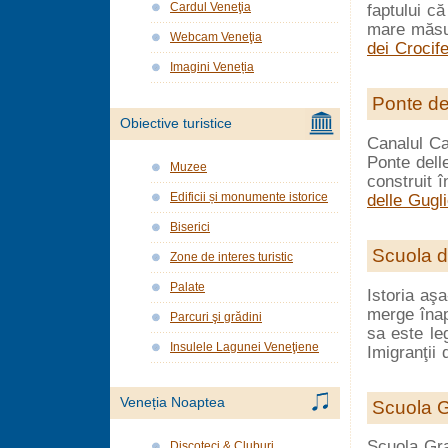
Cardul Veneţia
faptului că
mare măsur
Webcam Veneţia
dei Crocife
Imagini Veneția
Ponte de
Obiective turistice
Canalul Ca
Ponte dell
Muzee
construit 
Edificii și monumente istorice
delle Gugl
Biserici
Scuola d
Zone de interes turistic
Palate
Istoria aş
merge înap
Parcuri şi grădini
sa este le
Insulele Lagunei Veneţiene
Imigranţii 
Veneția Noaptea
Scuola 
Scuola Gra
Discoteci & Cluburi