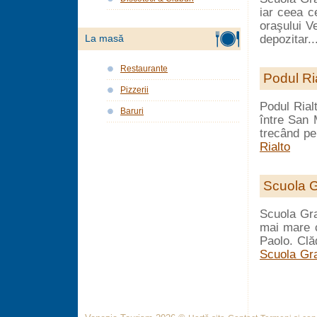
iar ceea ce
oraşului V
depozitar.
La masă
Restaurante
Podul Ri
Pizzerii
Podul Rial
Baruri
între San 
trecând pe
Rialto
Scuola 
Scuola Gra
mai mare 
Paolo. Clă
Scuola Gr