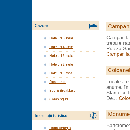
Campanil
Cazare
Campanila 
Hoteluri 5 stele
trebuie rat
Hoteluri 4 stele
Piazza San
Campanila
Hoteluri 3 stele
Hoteluri 2 stele
Coloanel
Hoteluri 1 stea
Localizate 
Residence
anume, în 
Bed & Breakfast
Sfântului 
De...
Coloa
Campinguri
Monument
Informații turistice
Bartolomeo
Harta Veneţia