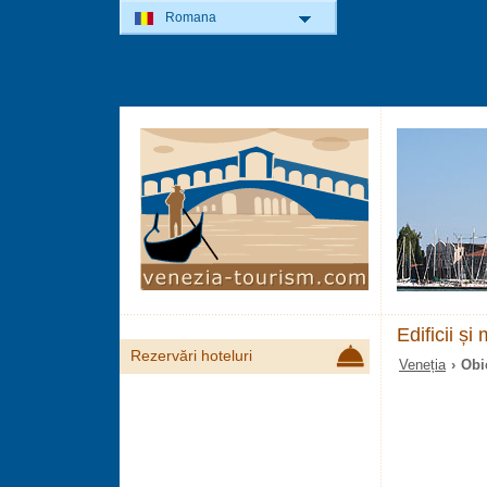
Romana
Edificii ș
Rezervări hoteluri
Veneția
› Obie