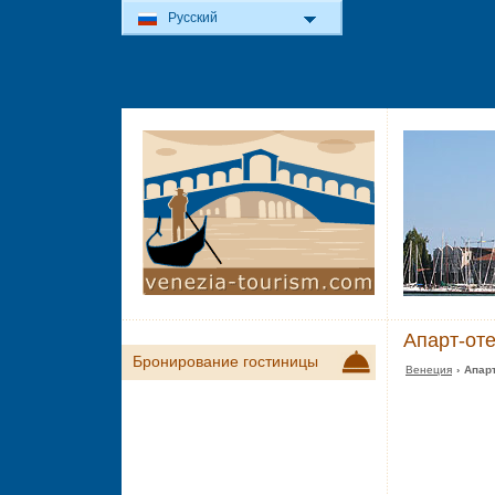
Русский
Апарт-оте
Бронирование гостиницы
Венеция
› Апар