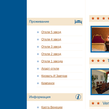
Проживание
Отели 5 звезд
Отели 4 звезд
Отели 3 звезд
Отели 2 звезд
Отели 1 звезда
Апарт-отели
Кровать И Завтрак
Кемпинги
Информация
Ven
Карта Венеции