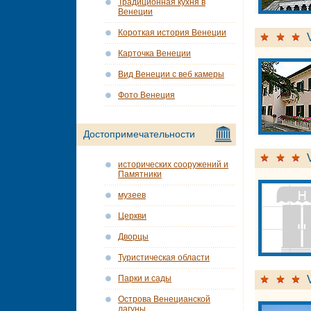
Традиционная кухня в
Венеции
Короткая история Венеции
Карточка Венеции
Вид Венеции с веб камеры
Фото Венеция
Достопримечательности
исторических сооружений и
Памятники
музеев
Церкви
Дворцы
Туристическая области
Парки и сады
Острова Венецианской
лагуны