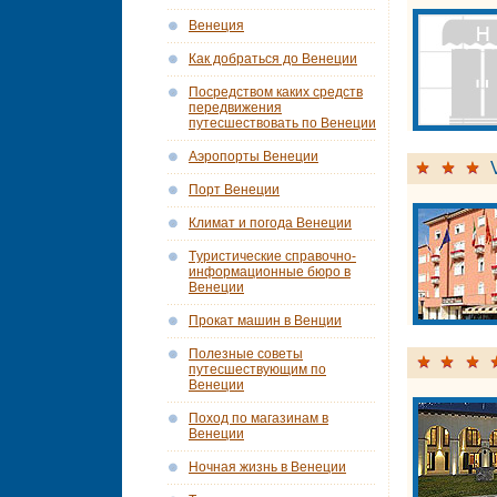
Венеция
Как добраться до Венеции
Посредством каких средств
передвижения
путесшествовать по Венеции
Аэропорты Венеции
Порт Венеции
Климат и погода Венеции
Tуристические справочно-
информационные бюро в
Венеции
Прокат машин в Венции
Полезные советы
путесшествующим по
Венеции
Поход по магазинам в
Венеции
Ночная жизнь в Венеции