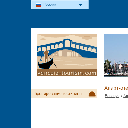
Русский
Апарт-от
Бронирование гостиницы
Венеция
›
Ап