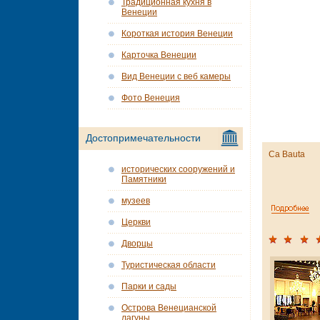
Традиционная кухня в
Венеции
Короткая история Венеции
Карточка Венеции
Вид Венеции с веб камеры
Фото Венеция
Достопримечательности
Ca Bauta
исторических сооружений и
Памятники
музеев
Церкви
Дворцы
Туристическая области
Парки и сады
Острова Венецианской
лагуны