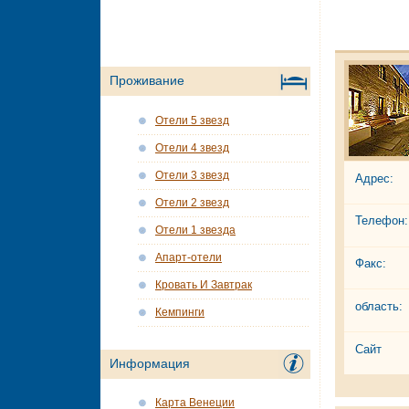
Проживание
Отели 5 звезд
Отели 4 звезд
Отели 3 звезд
Адрес:
Отели 2 звезд
Телефон:
Отели 1 звезда
Апарт-отели
Факс:
Кровать И Завтрак
область:
Кемпинги
Сайт
Информация
Карта Венеции