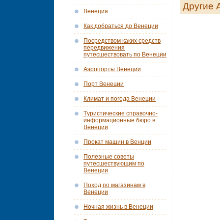
Другие 
Венеция
Как добраться до Венеции
Посредством каких средств
передвижения
путесшествовать по Венеции
Аэропорты Венеции
Порт Венеции
Климат и погода Венеции
Tуристические справочно-
информационные бюро в
Венеции
Прокат машин в Венции
Полезные советы
путесшествующим по
Венеции
Поход по магазинам в
Венеции
Ночная жизнь в Венеции