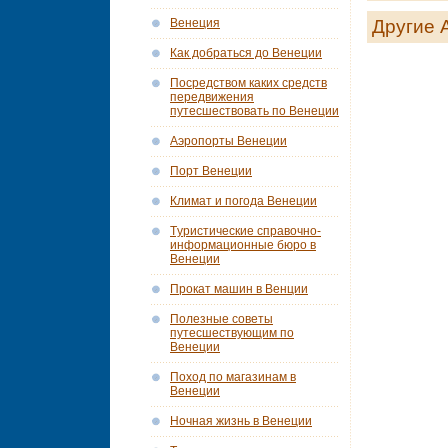
Другие 
Венеция
Как добраться до Венеции
Посредством каких средств
передвижения
путесшествовать по Венеции
Аэропорты Венеции
Порт Венеции
Климат и погода Венеции
Tуристические справочно-
информационные бюро в
Венеции
Прокат машин в Венции
Полезные советы
путесшествующим по
Венеции
Поход по магазинам в
Венеции
Ночная жизнь в Венеции