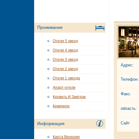
Проживание
Отели 5 звезд
Отели 4 звезд
Отели 3 звезд
Адрес:
Отели 2 звезд
Отели 1 звезда
Телефон:
Апарт-отели
Факс:
Кровать И Завтрак
Кемпинги
область:
Сайт
Информация
Карта Венеции