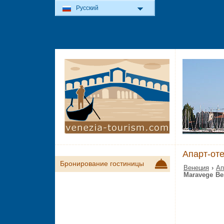
Русский
Апарт-оте
Бронирование гостиницы
Венеция
›
Ап
Maravege В