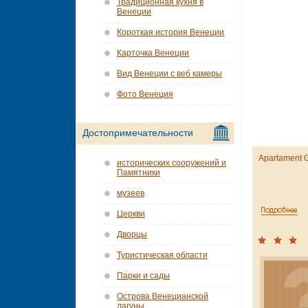
Традиционная кухня в
Венеции
Короткая история Венеции
Карточка Венеции
Вид Венеции с веб камеры
Фото Венеция
Достопримечательности
Apartament G
исторических сооружений и
Памятники
музеев
Церкви
Дворцы
Туристическая области
Парки и сады
Острова Венецианской
лагуны