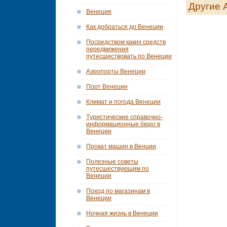
Другие 
Венеция
Как добраться до Венеции
Посредством каких средств
передвижения
путесшествовать по Венеции
Аэропорты Венеции
Порт Венеции
Климат и погода Венеции
Tуристические справочно-
информационные бюро в
Венеции
Прокат машин в Венции
Полезные советы
путесшествующим по
Венеции
Поход по магазинам в
Венеции
Ночная жизнь в Венеции