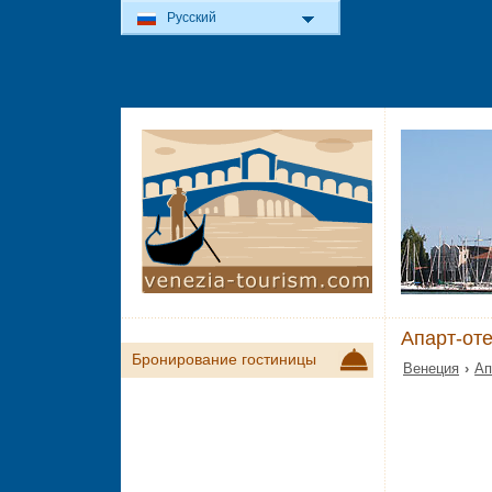
Русский
Апарт-оте
Бронирование гостиницы
Венеция
›
Ап