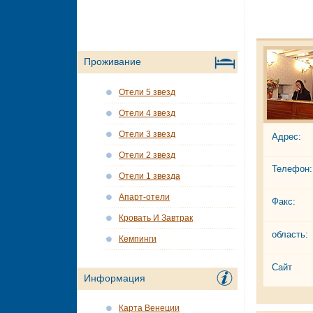
Проживание
Отели 5 звезд
Отели 4 звезд
Отели 3 звезд
Адрес:
Отели 2 звезд
Телефон:
Отели 1 звезда
Апарт-отели
Факс:
Кровать И Завтрак
область:
Кемпинги
Сайт
Информация
Карта Венеции