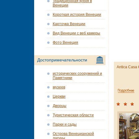
Традиционная кухня в
Венеции
Короткая история Венеции
Карточка Венеции
Вид Венеции с веб камеры
Фото Венеция
Достопримечательности
Antica Casa
исторических сооружений и
Памятники
музеев
Церкви
Дворцы
Туристическая области
Парки и сады
Острова Венецианской
лагуны