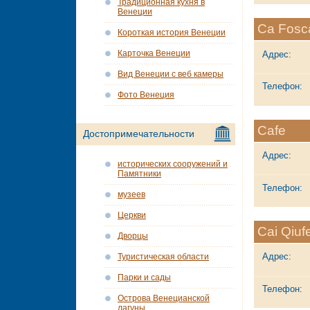
Традиционная кухня в
Венеции
Ca Fosca
Короткая история Венеции
Карточка Венеции
Адрес:
Вид Венеции с веб камеры
Телефон:
Фото Венеция
Cafe
Достопримечательности
Адрес:
исторических сооружений и
Памятники
Телефон:
музеев
Церкви
Cai Qiuf
Дворцы
Адрес:
Туристическая области
Парки и сады
Телефон:
Острова Венецианской
лагуны