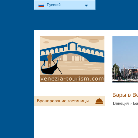
Русский
Бары в Ве
Бронирование гостиницы
Венеция
› Б