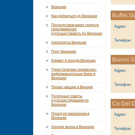
Венеция
Buffet S
Как добраться до Венеции
Посредством каких средств
Адрес:
передвижения
путесшествовать по Венеции
Телефон:
Аэропорты Венеции
Порт Венеции
Buroni 
Климат и погода Венеции
Tуристические справочно-
Адрес:
информационные бюро в
Венеции
Телефон:
Прокат машин в Венции
Полезные советы
путесшествующим по
Ca Del 
Венеции
Поход по магазинам в
Адрес:
Венеции
Ночная жизнь в Венеции
Телефон: