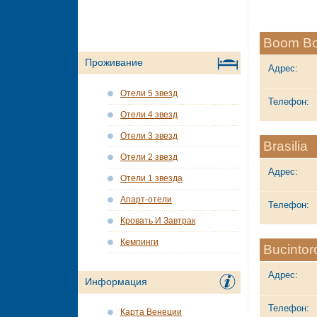
Boom B
Проживание
Адрес:
Отели 5 звезд
Телефон:
Отели 4 звезд
Отели 3 звезд
Brasilia
Отели 2 звезд
Адрес:
Отели 1 звезда
Апарт-отели
Телефон:
Кровать И Завтрак
Кемпинги
Bucintor
Адрес:
Информация
Телефон:
Карта Венеции