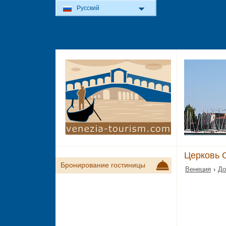
Русский
Церковь 
Бронирование гостиницы
Венеция
›
До