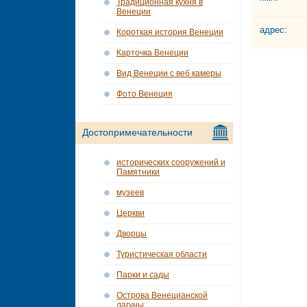
Традиционная кухня в
Венеции
адрес:
Короткая история Венеции
Карточка Венеции
Вид Венеции с веб камеры
Фото Венеция
Достопримечательности
исторических сооружений и
Памятники
музеев
Церкви
Дворцы
Туристическая области
Парки и сады
Острова Венецианской
лагуны