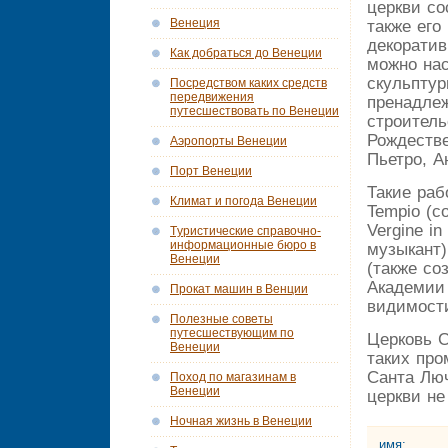
церкви со
Венеция
также его
декоратив
Как добраться до Венеции
можно на
скульптур
Посредством каких средств
передвижения
пренадлеж
путесшествовать по Венеции
строитель
Рождестве
Аэропорты Венеции
Пьетро, А
Порт Венеции
Такие раб
Климат и погода Венеции
Tempio (с
Vergine i
Tуристические справочно-
информационные бюро в
музыкант)
Венеции
(также со
Академии 
Прокат машин в Венции
видимост
Полезные советы
путесшествующим по
Церковь С
Венеции
таких про
Санта Люч
Поход по магазинам в
Венеции
церкви не
Ночная жизнь в Венеции
имя: