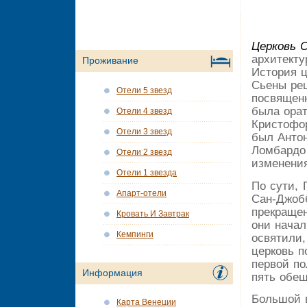
Церковь 
архитекту
Проживание
История ц
Сьены реш
Отели 5 звезд
посвященн
была ора
Отели 4 звезд
Кристофо
Отели 3 звезд
был Антон
Ломбардо 
Отели 2 звезд
изменения
Отели 1 звезда
По сути, 
Апарт-отели
Сан-Джобб
прекращен
Кровать И Завтрак
они начал
Кемпинги
освятили
церковь п
первой по
Информация
пять обещ
Большой 
Карта Венеции