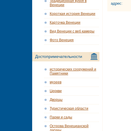
Традиционная кухня в
адрес:
Венеции
Короткая история Венеции
Карточка Венеции
Вид Венеции с веб камеры
Фото Венеция
Достопримечательности
исторических сооружений и
Памятники
музеев
Церкви
Дворцы
Туристическая области
Парки и сады
Острова Венецианской
лагуны