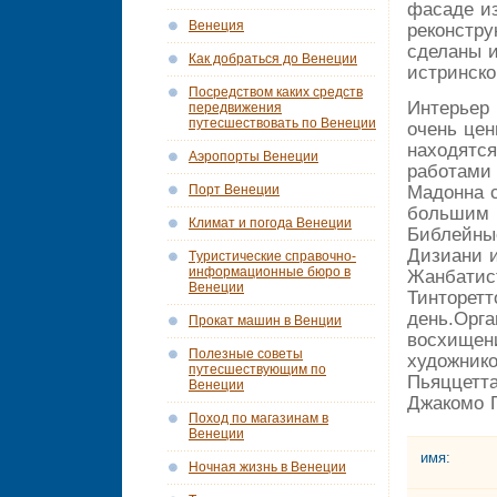
фасаде и
Венеция
реконстру
сделаны и
Как добраться до Венеции
истринско
Посредством каких средств
Интерьер
передвижения
путесшествовать по Венеции
очень цен
находятся
Аэропорты Венеции
работами 
Порт Венеции
Мадонна 
большим п
Климат и погода Венеции
Библейны
Дизиани 
Tуристические справочно-
информационные бюро в
Жанбатист
Венеции
Тинторетт
день.Орга
Прокат машин в Венции
восхищени
Полезные советы
художнико
путесшествующим по
Пьяццетт
Венеции
Джакомо 
Поход по магазинам в
Венеции
имя:
Ночная жизнь в Венеции