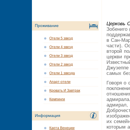
Церковь 
Проживание
Зобениго 
поддержав
Отели 5 звезд
в Сан-Мар
части). О
Отели 4 звезд
второй по
Отели 3 звезд
церкви пр
Известны
Отели 2 звезд
Джузеппе 
самых бе
Отели 1 звезда
Апарт-отели
Говоря о 
поклонени
Кровать И Завтрак
отношения
адмирала.
Кемпинги
адмирал, 
Доброчест
изображе
Информация
их семейн
которым 
Карта Венеции