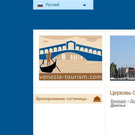
Русский
Церковь 
Бронирование гостиницы
Венеция
›
До
Джильо