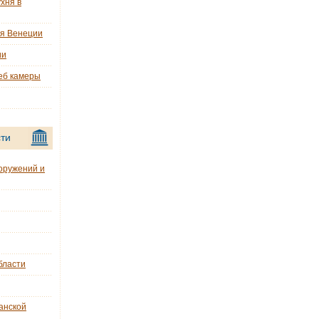
хня в
ия Венеции
ии
еб камеры
ти
оружений и
бласти
анской