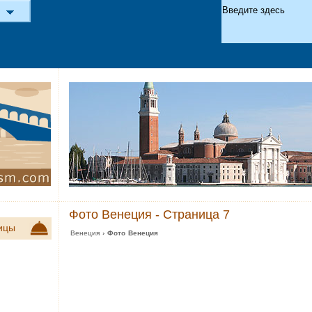
Фото Венеция - Страница 7
ицы
Венеция
› Фото Венеция