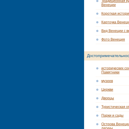
Традиционная ку
Венеции
Короткая истор
Карточка Венец
Вид Венеции с в
Фото Венеция
Достопримечательнос
исторических со
Памятники
музеев
Церкви
Дворцы
Туристическая о
Парки и сады
Острова Венеци
лагуны