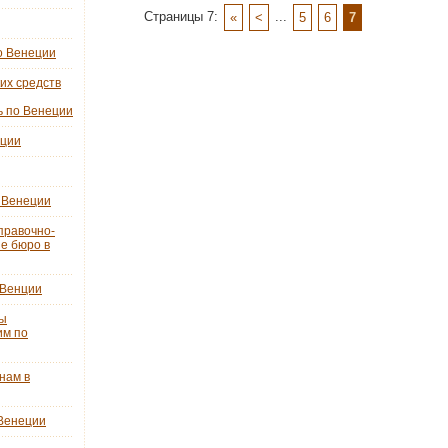
Страницы 7:
...
«
<
5
6
7
о Венеции
их средств
ь по Венеции
еции
 Венеции
правочно-
е бюро в
 Венции
ты
им по
нам в
 Венеции