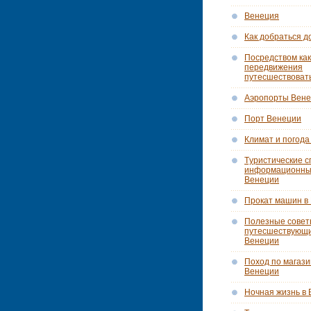
Венеция
Как добраться д
Посредством как
передвижения
путесшествоват
Аэропорты Вен
Порт Венеции
Климат и погода
Tуристические с
информационны
Венеции
Прокат машин в
Полезные сове
путесшествующ
Венеции
Поход по магази
Венеции
Ночная жизнь в