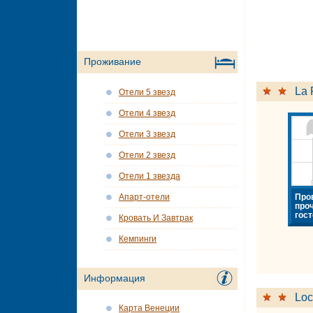
Проживание
La 
Отели 5 звезд
Отели 4 звезд
Отели 3 звезд
Отели 2 звезд
Отели 1 звезда
Про
Апарт-отели
про
гост
Кровать И Завтрак
Кемпинги
Информация
Loc
Карта Венеции