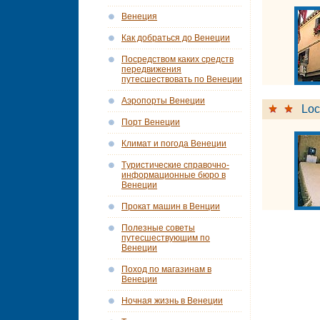
Венеция
Как добраться до Венеции
Посредством каких средств
передвижения
путесшествовать по Венеции
Аэропорты Венеции
Loc
Порт Венеции
Климат и погода Венеции
Tуристические справочно-
информационные бюро в
Венеции
Прокат машин в Венции
Полезные советы
путесшествующим по
Венеции
Поход по магазинам в
Венеции
Ночная жизнь в Венеции