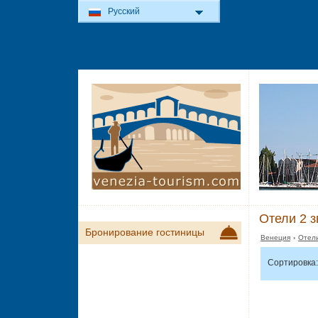
Русский
Отели 2 з
Бронирование гостиницы
Венеция
›
Отели
Сортировка: