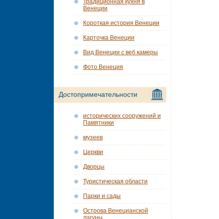
Традиционная кухня в
Венеции
Короткая история Венеции
Карточка Венеции
Вид Венеции с веб камеры
Фото Венеция
Достопримечательности
исторических сооружений и
Памятники
музеев
Церкви
Дворцы
Туристическая области
Парки и сады
Острова Венецианской
лагуны