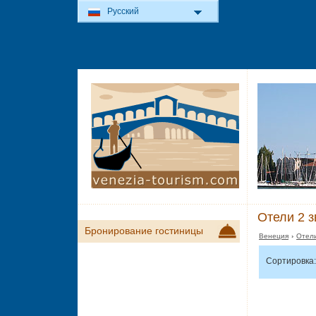
Русский
Отели 2 з
Бронирование гостиницы
Венеция
›
Отели
Сортировка: