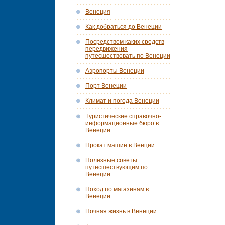
Венеция
Как добраться до Венеции
Посредством каких средств
передвижения
путесшествовать по Венеции
Аэропорты Венеции
Порт Венеции
Климат и погода Венеции
Tуристические справочно-
информационные бюро в
Венеции
Прокат машин в Венции
Полезные советы
путесшествующим по
Венеции
Поход по магазинам в
Венеции
Ночная жизнь в Венеции