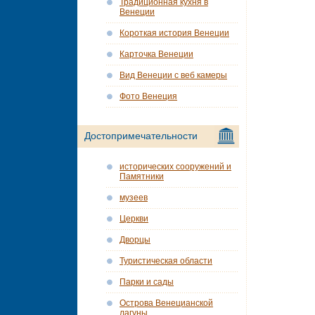
Традиционная кухня в
Венеции
Короткая история Венеции
Карточка Венеции
Вид Венеции с веб камеры
Фото Венеция
Достопримечательности
исторических сооружений и
Памятники
музеев
Церкви
Дворцы
Туристическая области
Парки и сады
Острова Венецианской
лагуны