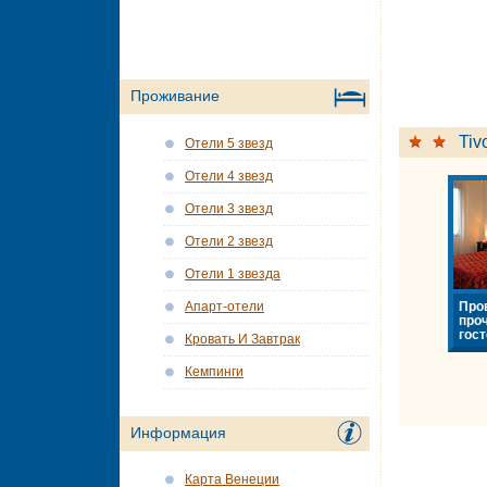
Проживание
Tivo
Отели 5 звезд
Отели 4 звезд
Отели 3 звезд
Отели 2 звезд
Отели 1 звезда
Про
Апарт-отели
про
гост
Кровать И Завтрак
Кемпинги
Информация
Карта Венеции