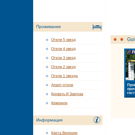
Проживание
Gui
Отели 5 звезд
Отели 4 звезд
Отели 3 звезд
Отели 2 звезд
Отели 1 звезда
Про
Апарт-отели
про
гост
Кровать И Завтрак
Кемпинги
Информация
Карта Венеции