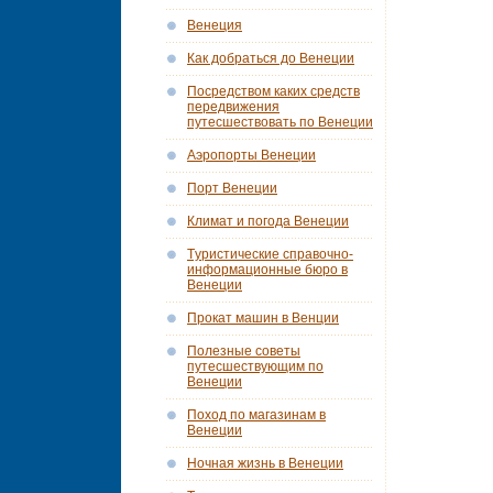
Венеция
Как добраться до Венеции
Посредством каких средств
передвижения
путесшествовать по Венеции
Аэропорты Венеции
Порт Венеции
Климат и погода Венеции
Tуристические справочно-
информационные бюро в
Венеции
Прокат машин в Венции
Полезные советы
путесшествующим по
Венеции
Поход по магазинам в
Венеции
Ночная жизнь в Венеции