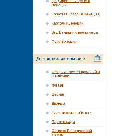
Традиционная кухня в
Венеции
Короткая история Венеции
Карточка Венеции
Вид Венеции с веб камеры
Фото Венеция
Достопримечательности
исторических сооружений и
Памятники
музеев
Церкви
Дворцы
Туристическая области
Парки и сады
Острова Венецианской
лагуны