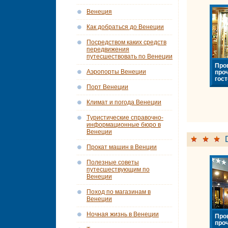
Венеция
Как добраться до Венеции
Посредством каких средств
передвижения
путесшествовать по Венеции
Про
Аэропорты Венеции
про
гост
Порт Венеции
Климат и погода Венеции
Tуристические справочно-
информационные бюро в
Венеции
Прокат машин в Венции
Полезные советы
путесшествующим по
Венеции
Поход по магазинам в
Венеции
Ночная жизнь в Венеции
Про
про