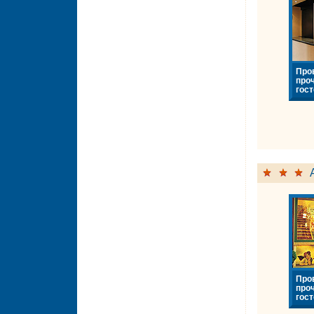
Про
про
гост
Про
про
гост