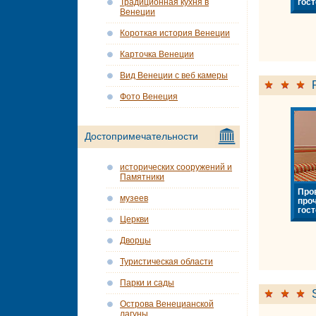
гост
Традиционная кухня в
Венеции
Короткая история Венеции
Карточка Венеции
Вид Венеции с веб камеры
Фото Венеция
Достопримечательности
исторических сооружений и
Памятники
Про
музеев
про
гост
Церкви
Дворцы
Туристическая области
Парки и сады
Острова Венецианской
лагуны