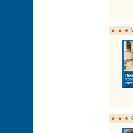
Про
про
гост