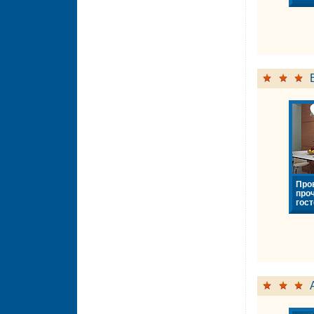
Про
про
гост