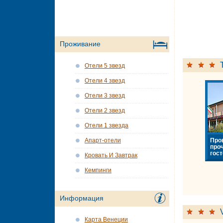
Проживание
Отели 5 звезд
Отели 4 звезд
Отели 3 звезд
Отели 2 звезд
Отели 1 звезда
Про
Апарт-отели
про
гост
Кровать И Завтрак
Кемпинги
Информация
Карта Венеции