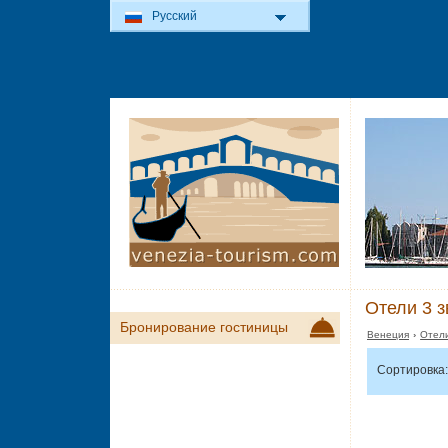
Русский
Отели 3 з
Бронирование гостиницы
Венеция
›
Отели
Сортировка: