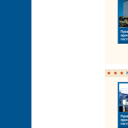
Про
про
гост
Про
про
гост