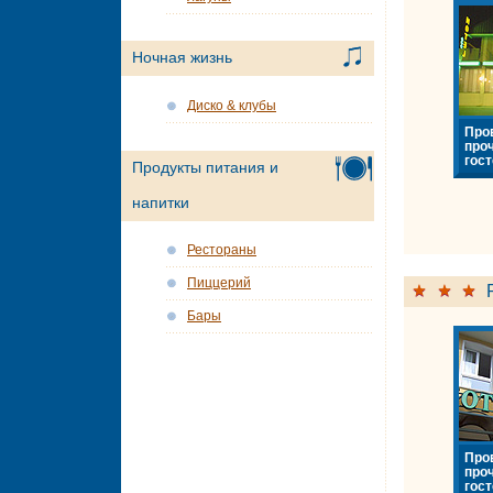
Ночная жизнь
Диско & клубы
Про
про
гост
Продукты питания и
напитки
Рестораны
Пиццерий
Бары
Про
про
гост