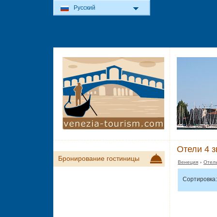
Русский
Отели 4 з
Бронирование гостиницы
Венеция
›
Отели
Сортировка: