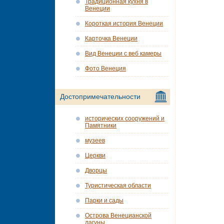
Традиционная кухня в
Венеции
Короткая история Венеции
Карточка Венеции
Вид Венеции с веб камеры
Фото Венеция
Достопримечательности
исторических сооружений и
Памятники
музеев
Церкви
Дворцы
Туристическая области
Парки и сады
Острова Венецианской
лагуны