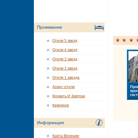
Проживание
Отели 5 звезд
Отели 4 звезд
Отели 3 звезд
Отели 2 звезд
Отели 1 звезда
Про
Апарт-отели
про
гост
Кровать И Завтрак
Кемпинги
Информация
Карта Венеции