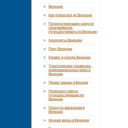
Венеция
Как добраться до Венеции
Посредством каких средств
передвижения
путесшествовать по Венеции
Аэропорты Венеции
Порт Венеции
Климат и погода Венеции
Tуристические справочно-
информационные бюро в
Венеции
Прокат машин в Венции
Полезные советы
путесшествующим по
Венеции
Поход по магазинам в
Венеции
Ночная жизнь в Венеции