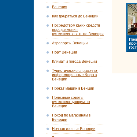
Венеция
Как добраться до Венеции
Посредством каких средств
передвижения
путесшествовать по Венеции
Про
Аэропорты Венеции
про
гост
Порт Венеции
Климат и погода Венеции
Tуристические справочно-
информационные бюро в
Венеции
Прокат машин в Венции
Полезные советы
путесшествующим по
Венеции
Поход по магазинам в
Венеции
Ночная жизнь в Венеции