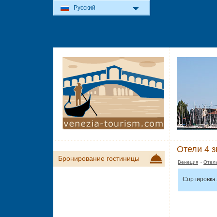
Русский
Отели 4 з
Бронирование гостиницы
Венеция
›
Отели
Сортировка: