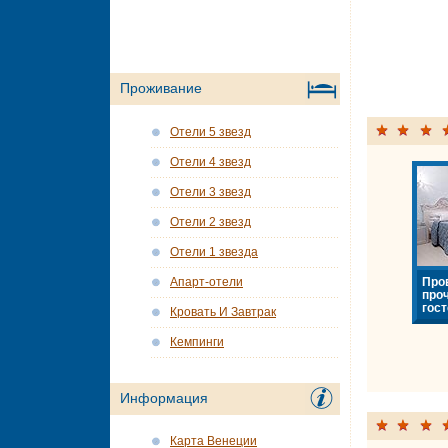
Проживание
Отели 5 звезд
Отели 4 звезд
Отели 3 звезд
Отели 2 звезд
Отели 1 звезда
Про
Апарт-отели
про
гост
Кровать И Завтрак
Кемпинги
Информация
Карта Венеции