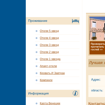
Проживание
Отели 5 звезд
Отели 4 звезд
Проверить
Отели 3 звезд
прочитать
гостей ›››
Отели 2 звезд
Отели 1 звезда
Лучшая 
Апарт-отели
Кровать И Завтрак
Адрес:
Кемпинги
область:
Информация
Контактн
Карта Венеции