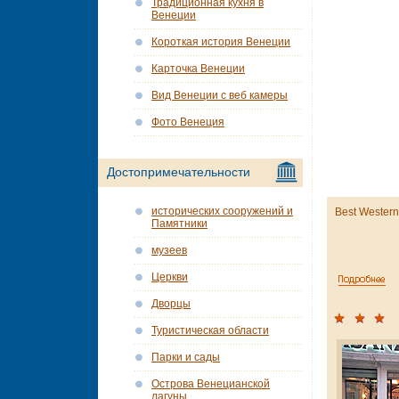
Традиционная кухня в
Венеции
Короткая история Венеции
Карточка Венеции
Вид Венеции с веб камеры
Фото Венеция
Достопримечательности
исторических сооружений и
Best Western
Памятники
музеев
Церкви
Дворцы
Туристическая области
Парки и сады
Острова Венецианской
лагуны