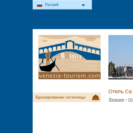
Русский
Отель Ca
Бронирование гостиницы
Венеция
›
От