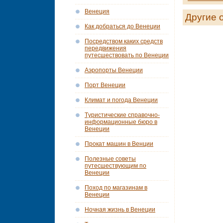
Венеция
Другие 
Как добраться до Венеции
Посредством каких средств
передвижения
путесшествовать по Венеции
Аэропорты Венеции
Порт Венеции
Климат и погода Венеции
Tуристические справочно-
информационные бюро в
Венеции
Прокат машин в Венции
Полезные советы
путесшествующим по
Венеции
Поход по магазинам в
Венеции
Ночная жизнь в Венеции