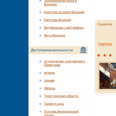
Традиционная кухня в
Венеции
Короткая история Венеции
Карточка Венеции
Casanova
Вид Венеции с веб камеры
Фото Венеция
Достопримечательности
исторических сооружений и
Памятники
музеев
Церкви
Дворцы
Туристическая области
Парки и сады
Острова Венецианской
лагуны