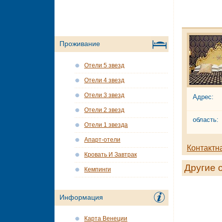
Проживание
Отели 5 звезд
Отели 4 звезд
Отели 3 звезд
Адрес:
Отели 2 звезд
область:
Отели 1 звезда
Апарт-отели
Контактн
Кровать И Завтрак
Другие 
Кемпинги
Информация
Карта Венеции