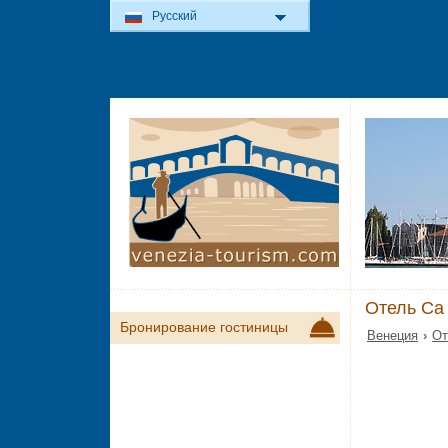
Русский
Отель Ca 
Бронирование гостиницы
Венеция
›
От