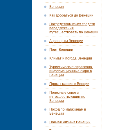
Венеция
Как добраться до Венеции
Посредством каких средств
передвижения
путесшествовать по Венеции
Аэропорты Венеции
Порт Венеции
Климат и погода Венеции
Tуристические справочно-
информационные бюро в
Венеции
Прокат машин в Венции
Полезные советы
путесшествующим по
Венеции
Поход по магазинам в
Венеции
Ночная жизнь в Венеции