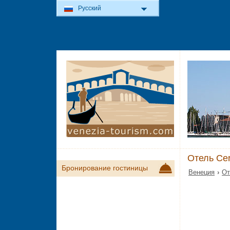
Русский
Отель Ce
Бронирование гостиницы
Венеция
›
От