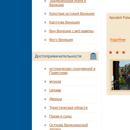
Традиционная кухня в
Венеции
Короткая история Венеции
Apostoli Pal
Карточка Венеции
Вид Венеции с веб камеры
Фото Венеция
Достопримечательности
исторических сооружений и
Памятники
музеев
Церкви
Дворцы
Туристическая области
Парки и сады
Острова Венецианской
лагуны