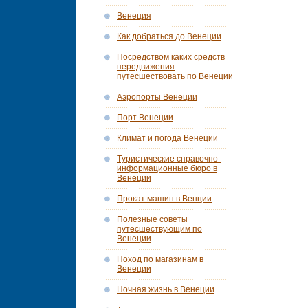
Венеция
Как добраться до Венеции
Посредством каких средств
передвижения
путесшествовать по Венеции
Аэропорты Венеции
Порт Венеции
Климат и погода Венеции
Tуристические справочно-
информационные бюро в
Венеции
Прокат машин в Венции
Полезные советы
путесшествующим по
Венеции
Поход по магазинам в
Венеции
Ночная жизнь в Венеции