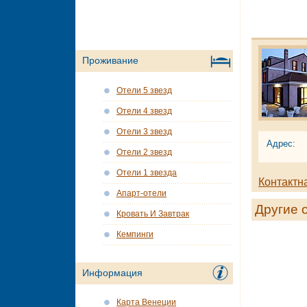
Проживание
Отели 5 звезд
Отели 4 звезд
Отели 3 звезд
Адрес:
Отели 2 звезд
Отели 1 звезда
Контактн
Апарт-отели
Другие 
Кровать И Завтрак
Кемпинги
Информация
Карта Венеции