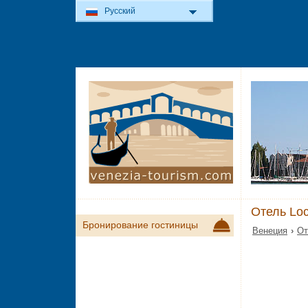
Русский
Отель Loc
Бронирование гостиницы
Венеция
›
От