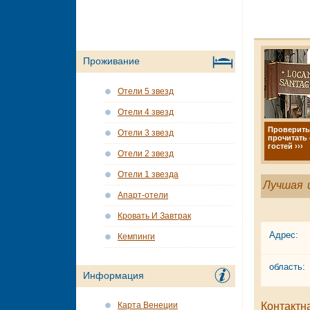
Проживание
Отели 5 звезд
Отели 4 звезд
Проверить
Отели 3 звезд
прочитать
гостей ›››
Отели 2 звезд
Отели 1 звезда
Лучшая 
Апарт-отели
Кровать И Завтрак
Адрес:
Кемпинги
область:
Информация
Контактн
Карта Венеции