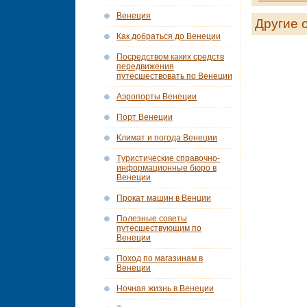
Венеция
Другие 
Как добраться до Венеции
Посредством каких средств
передвижения
путесшествовать по Венеции
Аэропорты Венеции
Порт Венеции
Климат и погода Венеции
Tуристические справочно-
информационные бюро в
Венеции
Прокат машин в Венции
Полезные советы
путесшествующим по
Венеции
Поход по магазинам в
Венеции
Ночная жизнь в Венеции