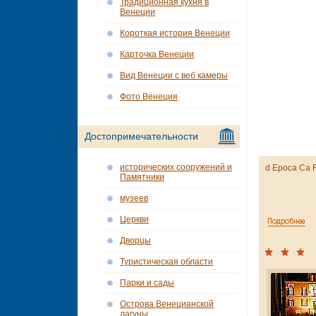
Традиционная кухня в
Венеции
Короткая история Венеции
Карточка Венеции
Вид Венеции с веб камеры
Фото Венеция
Достопримечательности
исторических сооружений и
d Epoca Ca F
Памятники
музеев
Церкви
Дворцы
Туристическая области
Парки и сады
Острова Венецианской
лагуны