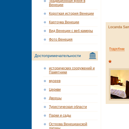
Традиционная кухня в
Венеции
Короткая история Венеции
Карточка Венеции
Locanda San
Вид Венеции с веб камеры
Фото Венеция
Достопримечательности
исторических сооружений и
Памятники
музеев
Церкви
Дворцы
Туристическая области
Парки и сады
Острова Венецианской
лагуны