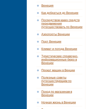
Венеция
Как добраться до Венеции
Посредством каких средств
передвижения
путесшествовать по Венеции
Аэропорты Венеции
Порт Венеции
Климат и погода Венеции
Tуристические справочно-
информационные бюро в
Венеции
Прокат машин в Венции
Полезные советы
путесшествующим по
Венеции
Поход по магазинам в
Венеции
Ночная жизнь в Венеции