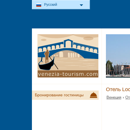
Русский
Отель Loc
Бронирование гостиницы
Венеция
›
От