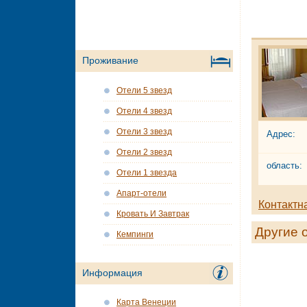
Проживание
Отели 5 звезд
Отели 4 звезд
Отели 3 звезд
Адрес:
Отели 2 звезд
область:
Отели 1 звезда
Апарт-отели
Контактн
Кровать И Завтрак
Другие 
Кемпинги
Информация
Карта Венеции