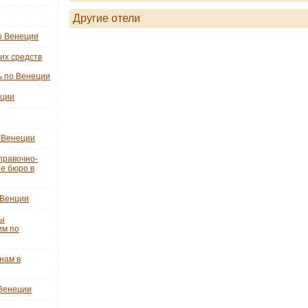
Другие отели
о Венеции
их средств
ь по Венеции
еции
 Венеции
правочно-
е бюро в
 Венции
ты
им по
нам в
 Венеции