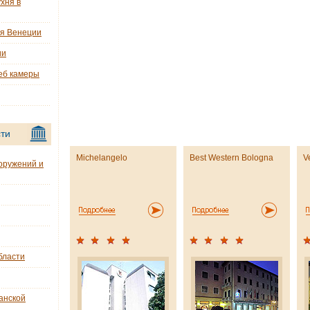
хня в
ия Венеции
ии
еб камеры
ти
Michelangelo
Best Western Bologna
V
оружений и
бласти
анской