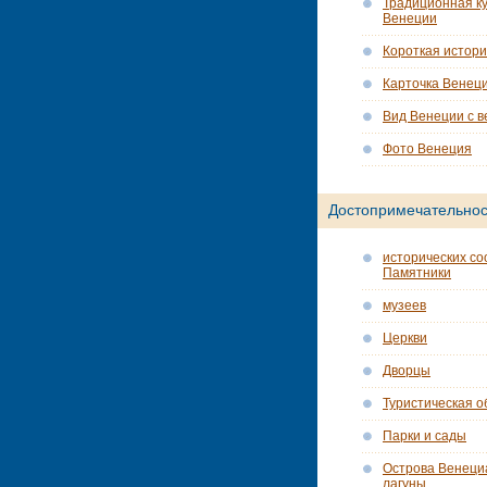
Традиционная ку
Венеции
Короткая истор
Карточка Венец
Вид Венеции с в
Фото Венеция
Достопримечательнос
исторических со
Памятники
музеев
Церкви
Дворцы
Туристическая о
Парки и сады
Острова Венеци
лагуны