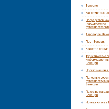
Венеция
Как добраться д
Посредством как
передвижения
путесшествоват
Аэропорты Вен
Порт Венеции
Климат и погода
Tуристические с
информационны
Венеции
Прокат машин в
Полезные сове
путесшествующ
Венеции
Поход по магази
Венеции
Ночная жизнь в