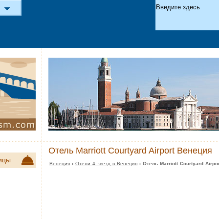
Отель Marriott Courtyard Airport Венеция
ицы
Венеция
›
Отели 4 звезд в Венеция
› Отель Marriott Courtyard Airp