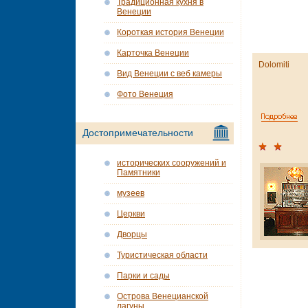
Традиционная кухня в
Венеции
Короткая история Венеции
Карточка Венеции
Dolomiti
Вид Венеции с веб камеры
Фото Венеция
Достопримечательности
исторических сооружений и
Памятники
музеев
Церкви
Дворцы
Туристическая области
Парки и сады
Острова Венецианской
лагуны