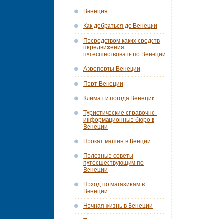
Венеция
Как добраться до Венеции
Посредством каких средств
передвижения
путесшествовать по Венеции
Аэропорты Венеции
Порт Венеции
Климат и погода Венеции
Tуристические справочно-
информационные бюро в
Венеции
Прокат машин в Венции
Полезные советы
путесшествующим по
Венеции
Поход по магазинам в
Венеции
Ночная жизнь в Венеции