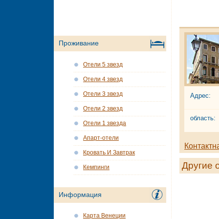
Проживание
Отели 5 звезд
Отели 4 звезд
Отели 3 звезд
Адрес:
Отели 2 звезд
область:
Отели 1 звезда
Апарт-отели
Контактн
Кровать И Завтрак
Другие 
Кемпинги
Информация
Карта Венеции