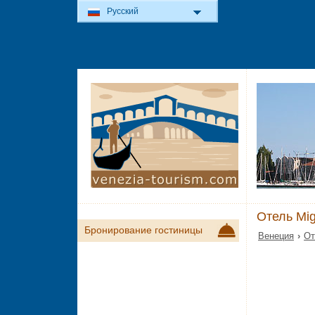
Русский
Отель Mi
Бронирование гостиницы
Венеция
›
От