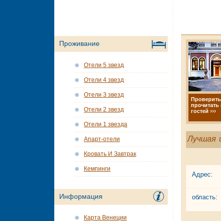
Проживание
Отели 5 звезд
Отели 4 звезд
Отели 3 звезд
Проверить
прочитать
Отели 2 звезд
гостей ›››
Отели 1 звезда
Лучшая 
Апарт-отели
Кровать И Завтрак
Кемпинги
Адрес:
Информация
область:
Карта Венеции