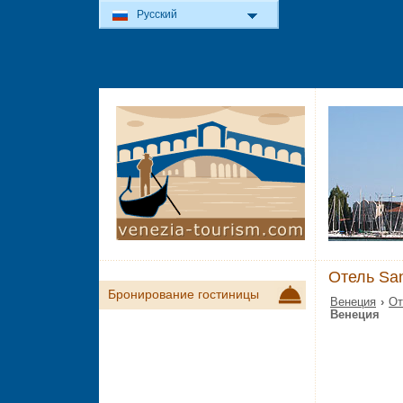
Русский
Отель San
Бронирование гостиницы
Венеция
›
От
Венеция