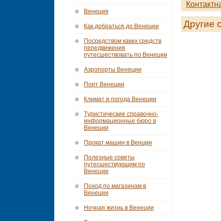
Контактн
Венеция
Другие 
Как добраться до Венеции
Посредством каких средств
передвижения
путесшествовать по Венеции
Аэропорты Венеции
Порт Венеции
Климат и погода Венеции
Tуристические справочно-
информационные бюро в
Венеции
Прокат машин в Венции
Полезные советы
путесшествующим по
Венеции
Поход по магазинам в
Венеции
Ночная жизнь в Венеции