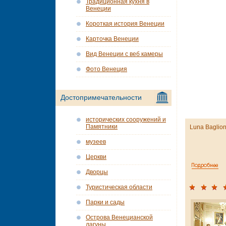
Традиционная кухня в
Венеции
Короткая история Венеции
Карточка Венеции
Вид Венеции с веб камеры
Фото Венеция
Достопримечательности
исторических сооружений и
Памятники
Luna Baglion
музеев
Церкви
Дворцы
Туристическая области
Парки и сады
Острова Венецианской
лагуны