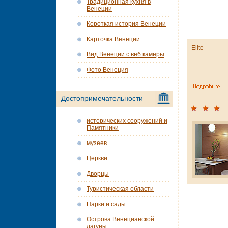
Традиционная кухня в
Венеции
Короткая история Венеции
Карточка Венеции
Elite
Вид Венеции с веб камеры
Фото Венеция
Достопримечательности
исторических сооружений и
Памятники
музеев
Церкви
Дворцы
Туристическая области
Парки и сады
Острова Венецианской
лагуны