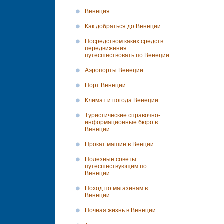
Венеция
Как добраться до Венеции
Посредством каких средств
передвижения
путесшествовать по Венеции
Аэропорты Венеции
Порт Венеции
Климат и погода Венеции
Tуристические справочно-
информационные бюро в
Венеции
Прокат машин в Венции
Полезные советы
путесшествующим по
Венеции
Поход по магазинам в
Венеции
Ночная жизнь в Венеции