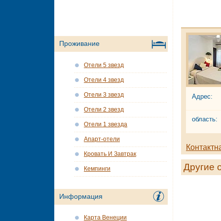
Проживание
Отели 5 звезд
Отели 4 звезд
Отели 3 звезд
Адрес:
Отели 2 звезд
область:
Отели 1 звезда
Апарт-отели
Контактн
Кровать И Завтрак
Другие 
Кемпинги
Информация
Карта Венеции