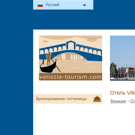
Русский
Отель Vil
Бронирование гостиницы
Венеция
›
От