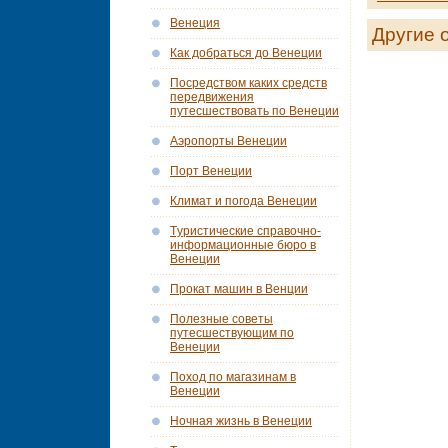
Венеция
Другие 
Как добраться до Венеции
Посредством каких средств
передвижения
путесшествовать по Венеции
Аэропорты Венеции
Порт Венеции
Климат и погода Венеции
Tуристические справочно-
информационные бюро в
Венеции
Прокат машин в Венции
Полезные советы
путесшествующим по
Венеции
Поход по магазинам в
Венеции
Ночная жизнь в Венеции