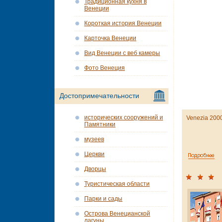
Традиционная кухня в
Венеции
Короткая история Венеции
Карточка Венеции
Вид Венеции с веб камеры
Фото Венеция
Достопримечательности
исторических сооружений и
Venezia 200
Памятники
музеев
Церкви
Дворцы
Туристическая области
Парки и сады
Острова Венецианской
лагуны