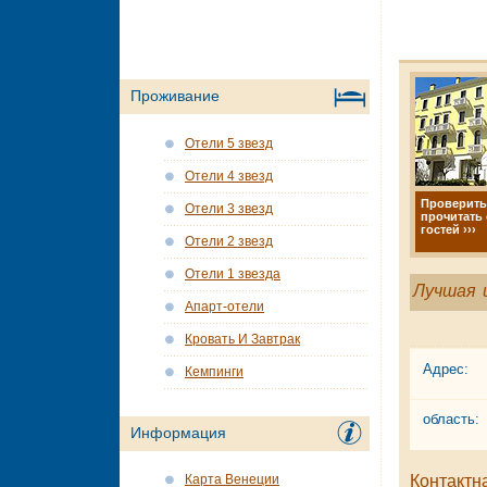
Проживание
Отели 5 звезд
Отели 4 звезд
Проверить
Отели 3 звезд
прочитать
гостей ›››
Отели 2 звезд
Отели 1 звезда
Лучшая 
Апарт-отели
Кровать И Завтрак
Адрес:
Кемпинги
область:
Информация
Контактн
Карта Венеции