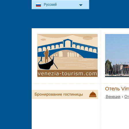
Русский
Отель Vi
Бронирование гостиницы
Венеция
›
От