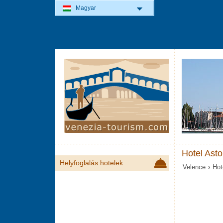
Magyar
Hotel Asto
Helyfoglalás hotelek
Velence
›
Hot