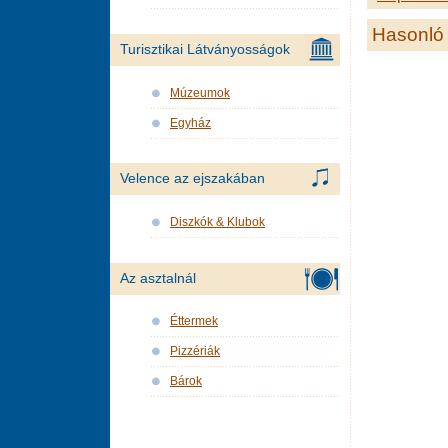
Hasonló 
Turisztikai Látványosságok
Múzeumok
Egyház
Velence az ejszakában
Diszkók & Klubok
Az asztalnál
Éttermek
Pizzériák
Bárok