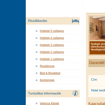
Elszállásolás
Hotelek 5 csillagos
Hotelek 4 csillagos
Szabad sz
Hotelek 3 csillagos
ellenőrzése
Vendégkriti
Hotelek 2 csillagos
Hotelek 1 csillagos
Garantált
Rezidencia
Bed & Breakfast
Cím:
Kempingek
Hotel terül
Turisztikai informaciók
Kapcsolat 
Velence Képek