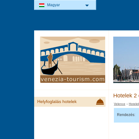
Magyar
Hotelek 2 
Helyfoglalás hotelek
Velence
›
Hotele
Rendezés: