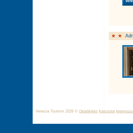
Vend
Adr
Venezia Tourism 2026 ©
Oldaltérkép
Kapcsolat
Impressz