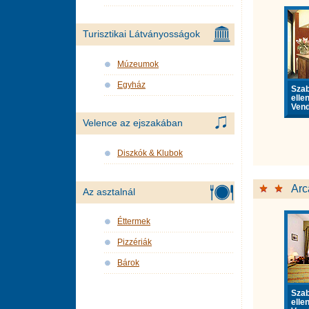
Turisztikai Látványosságok
Múzeumok
Egyház
Sza
elle
Vend
Velence az ejszakában
Diszkók & Klubok
Arc
Az asztalnál
Éttermek
Pizzériák
Bárok
Sza
elle