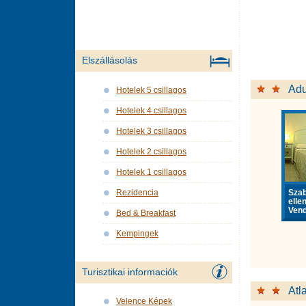
Elszállásolás
Ad
Hotelek 5 csillagos
Hotelek 4 csillagos
Hotelek 3 csillagos
Hotelek 2 csillagos
Hotelek 1 csillagos
Sza
Rezidencia
elle
Vend
Bed & Breakfast
Kempingek
Turisztikai informaciók
Atl
Velence Képek